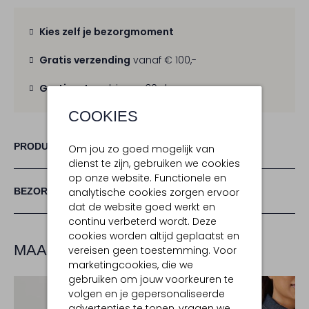
Kies zelf je bezorgmoment
Gratis verzending
vanaf € 100,-
Gratis retour
binnen 30 dagen
COOKIES
PRODUCT INFORMATIE
Om jou zo goed mogelijk van
dienst te zijn, gebruiken we cookies
op onze website. Functionele en
analytische cookies zorgen ervoor
BEZORGEN & RETOURNEREN
dat de website goed werkt en
continu verbeterd wordt. Deze
cookies worden altijd geplaatst en
MAAK JE LOOK COMPLEET
vereisen geen toestemming. Voor
marketingcookies, die we
gebruiken om jouw voorkeuren te
volgen en je gepersonaliseerde
advertenties te tonen, vragen we