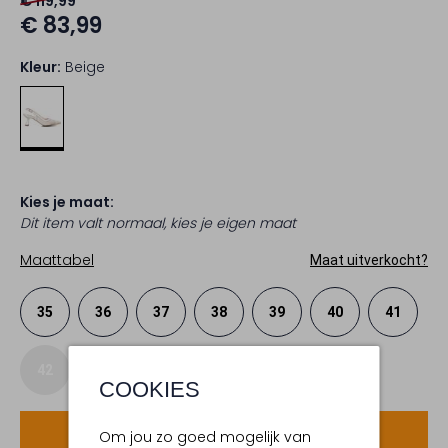
€ 119,99
€ 83,99
Kleur:
Beige
Kies je maat:
Dit item valt normaal, kies je eigen maat
Maattabel
Maat uitverkocht?
35
36
37
38
39
40
41
42
COOKIES
Voeg toe
Om jou zo goed mogelijk van