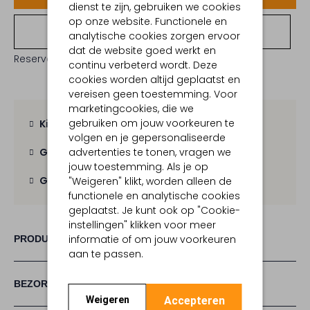
dienst te zijn, gebruiken we cookies
op onze website. Functionele en
Bekijk winkelvoorraad
analytische cookies zorgen ervoor
dat de website goed werkt en
Reserveer direct in een van onze 19 boutiques
continu verbeterd wordt. Deze
cookies worden altijd geplaatst en
vereisen geen toestemming. Voor
marketingcookies, die we
gebruiken om jouw voorkeuren te
Kies zelf je bezorgmoment
volgen en je gepersonaliseerde
advertenties te tonen, vragen we
Gratis verzending
vanaf € 100,-
jouw toestemming. Als je op
Gratis retour
binnen 30 dagen
"Weigeren" klikt, worden alleen de
functionele en analytische cookies
geplaatst. Je kunt ook op "Cookie-
instellingen" klikken voor meer
informatie of om jouw voorkeuren
PRODUCT INFORMATIE
aan te passen.
BEZORGEN & RETOURNEREN
Accepteren
Weigeren