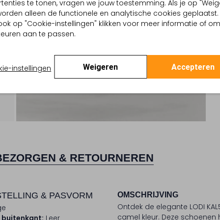
tenties te tonen, vragen we jouw toestemming. Als je op "Weig
, worden alleen de functionele en analytische cookies geplaatst.
ook op "Cookie-instellingen" klikken voor meer informatie of o
euren aan te passen.
Weigeren
Accepteren
ie-instellingen
BEZORGEN & RETOURNEREN
TELLING & PASVORM
OMSCHRIJVING
Ontdek de elegante LODI KAL5
ge
camel kleur. Deze schoenen 
 buitenkant:
Leer