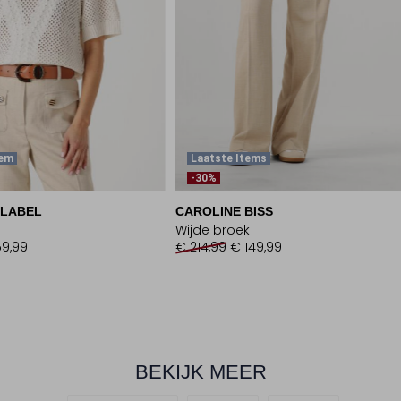
tem
Laatste Items
-30%
 LABEL
CAROLINE BISS
Wijde broek
59,99
€ 214,99
€ 149,99
BEKIJK MEER