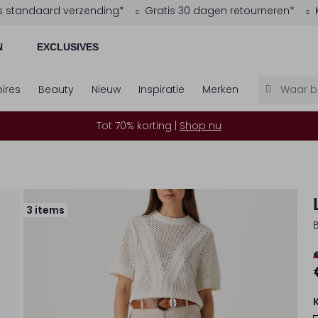
s standaard verzending*
Gratis 30 dagen retourneren*
N
EXCLUSIVES
ires
Beauty
Nieuw
Inspiratie
Merken
Tot 70% korting |
Shop nu
3 items