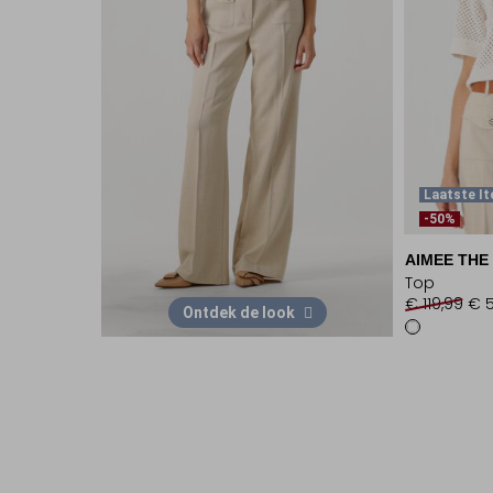
Laatste I
-50%
AIMEE THE
Top
€ 119,99
€ 
Ontdek de look