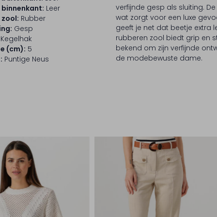
verfijnde gesp als sluiting. 
 binnenkant:
Leer
wat zorgt voor een luxe gev
 zool:
Rubber
geeft je net dat beetje extr
ing:
Gesp
rubberen zool biedt grip en st
Kegelhak
bekend om zijn verfijnde on
e (cm):
5
de modebewuste dame.
:
Puntige Neus