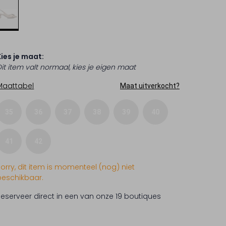
Kies je maat:
Dit item valt normaal, kies je eigen maat
Maattabel
Maat uitverkocht?
35
36
37
38
39
40
41
42
Sorry, dit item is momenteel (nog) niet
beschikbaar.
Reserveer direct in een van onze 19 boutiques