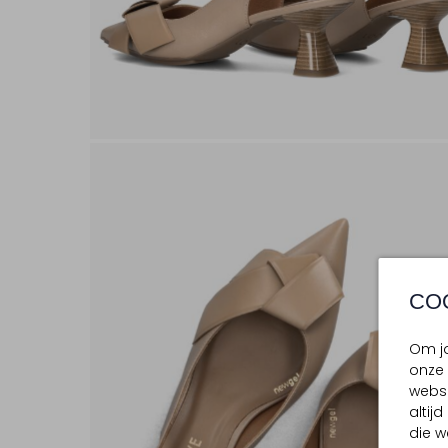
CO
Om jo
onze 
websi
altij
die w