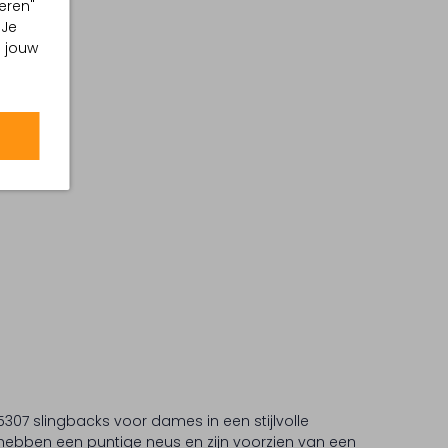
eren"
 Je
m jouw
307 slingbacks voor dames in een stijlvolle
hebben een puntige neus en zijn voorzien van een