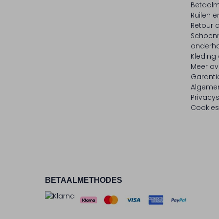
Betaalm
Ruilen e
Retour
Schoen
onderh
Kleding
Meer ov
Garanti
Algeme
Privacy
Cookies
BETAALMETHODES