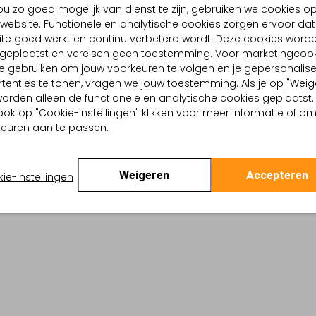
u zo goed mogelijk van dienst te zijn, gebruiken we cookies o
PRODUCT INFORMATIE
website. Functionele en analytische cookies zorgen ervoor dat
te goed werkt en continu verbeterd wordt. Deze cookies word
d geplaatst en vereisen geen toestemming. Voor marketingcook
e gebruiken om jouw voorkeuren te volgen en je gepersonalis
tenties te tonen, vragen we jouw toestemming. Als je op "Weig
, worden alleen de functionele en analytische cookies geplaatst.
ook op "Cookie-instellingen" klikken voor meer informatie of o
euren aan te passen.
Weigeren
Accepteren
ie-instellingen