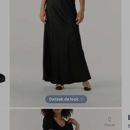
Ontdek de look
Pauze