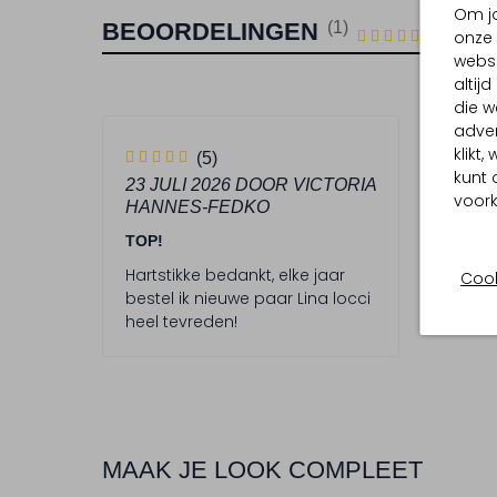
Om jo
BEOORDELINGEN
(1)
1
5
onze 
5
/5
STERREN
websi
altij
die w
adver
5
klikt
(5)
kunt 
S
23 JULI 2026
DOOR VICTORIA
voork
HANNES-FEDKO
t
e
TOP!
r
Hartstikke bedankt, elke jaar
Cook
bestel ik nieuwe paar Lina locci
r
heel tevreden!
e
n
MAAK JE LOOK COMPLEET