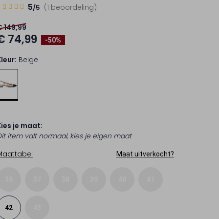
5
5
(1 beoordeling)
/5
Sterren
€ 149,99
€ 74,99
-50%
Kleur:
Beige
Kies je maat:
Dit item valt normaal, kies je eigen maat
Maattabel
Maat uitverkocht?
36
37
38
39
40
41
42
43