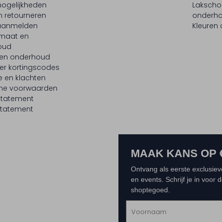
ogelijkheden
Laksch
n retourneren
onderh
 aanmelden
Kleuren
maat en
oud
 en onderhoud
er kortingscodes
e en klachten
ne voorwaarden
statement
tatement
MAAK KANS OP 
Ontvang als eerste exclusiev
en events. Schrijf je in voor
shoptegoed.