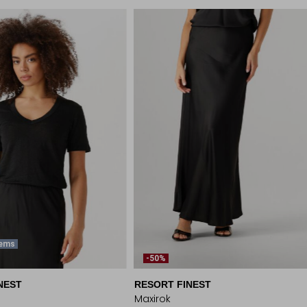
tems
-50%
NEST
RESORT FINEST
Maxirok