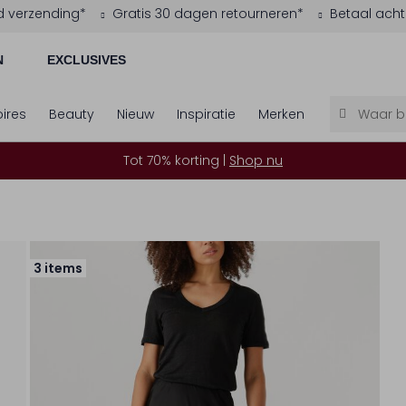
d verzending*
Gratis 30 dagen retourneren*
Betaal acht
N
EXCLUSIVES
ires
Beauty
Nieuw
Inspiratie
Merken
Tot 70% korting |
Shop nu
3 items