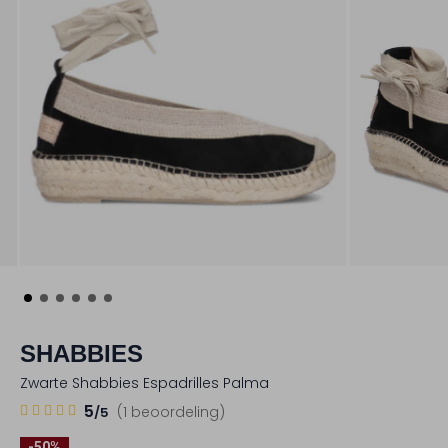
SHABBIES
Zwarte Shabbies Espadrilles Palma
1
5
5
(1 beoordeling)
/5
Sterren
-50%