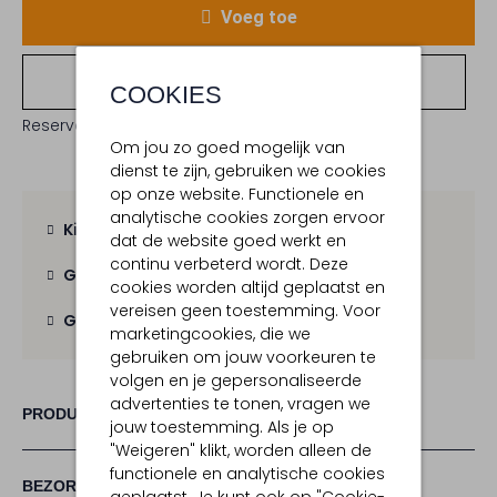
Voeg toe
Bekijk winkelvoorraad
COOKIES
Reserveer direct in een van onze 19 boutiques
Om jou zo goed mogelijk van
dienst te zijn, gebruiken we cookies
op onze website. Functionele en
analytische cookies zorgen ervoor
Kies zelf je bezorgmoment
dat de website goed werkt en
continu verbeterd wordt. Deze
Gratis verzending
vanaf € 100,-
cookies worden altijd geplaatst en
vereisen geen toestemming. Voor
Gratis retour
binnen 30 dagen
marketingcookies, die we
gebruiken om jouw voorkeuren te
volgen en je gepersonaliseerde
advertenties te tonen, vragen we
PRODUCT INFORMATIE
jouw toestemming. Als je op
"Weigeren" klikt, worden alleen de
functionele en analytische cookies
BEZORGEN & RETOURNEREN
geplaatst. Je kunt ook op "Cookie-