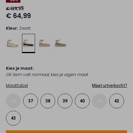
€ 129,99
€ 64,99
Kleur:
Zwart
Kies je maat:
Dit item valt normaal, kies je eigen maat
Maattabel
Maat uitverkocht?
36
37
38
39
40
41
42
43