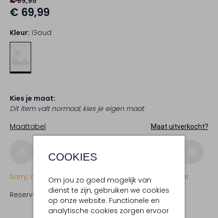
€ 99,95
€ 69,99
Kleur:
Goud
Kies je maat:
Dit item valt normaal, kies je eigen maat
Maattabel
Maat uitverkocht?
36
37
38
39
40
41
42
COOKIES
Sorry, dit item is momenteel (nog) niet beschikbaar.
Om jou zo goed mogelijk van
dienst te zijn, gebruiken we cookies
Reserveer direct in een van onze 19 boutiques
op onze website. Functionele en
analytische cookies zorgen ervoor