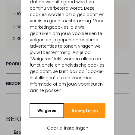
dat de website goed werkt en
continu verbeterd wordt. Deze
Kies zelf je bezorgmoment
cookies worden altijd geplaatst en
vereisen geen toestemming. Voor
Gratis verzending
vanaf € 100,-
marketingcookies, die we
gebruiken om jouw voorkeuren te
Gratis retour
binnen 30 dagen
volgen en je gepersonaliseerde
advertenties te tonen, vragen we
jouw toestemming. Als je op
"Weigeren" klikt, worden alleen de
PRODUCT INFORMATIE
functionele en analytische cookies
geplaatst. Je kunt ook op "Cookie-
instellingen" klikken voor meer
BEZORGEN & RETOURNEREN
informatie of om jouw voorkeuren
aan te passen.
Accepteren
Weigeren
BEKIJK MEER
Cookie-instellingen
Espadrilles
Ayana
Leer