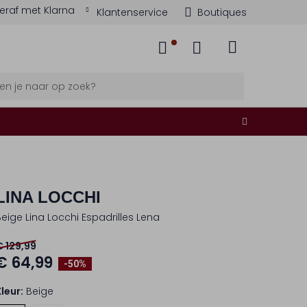
eraf met Klarna
Klantenservice
Boutiques
LINA LOCCHI
Beige Lina Locchi Espadrilles Lena
€ 129,99
€ 64,99
-50%
Kleur:
Beige