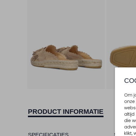
CO
Om jo
onze 
websi
PRODUCT INFORMATIE
altij
die w
adver
klikt
SPECIFICATIES
SAMENS