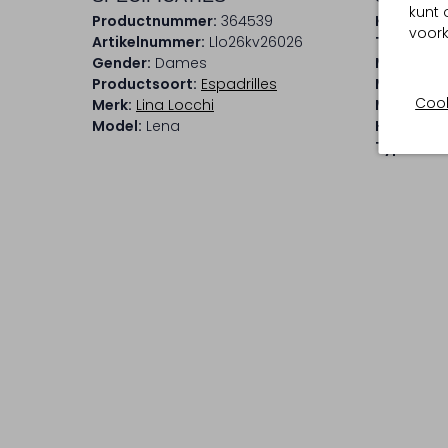
kunt 
Productnummer:
364539
Kleur:
Bei
voork
Artikelnummer:
Llo26kv26026
Trends:
E
Gender:
Dames
Materiaal
Productsoort:
Espadrilles
Materiaal
Cook
Merk:
Lina Locchi
Materiaal
Model:
Lena
Hakvorm:
Type neus