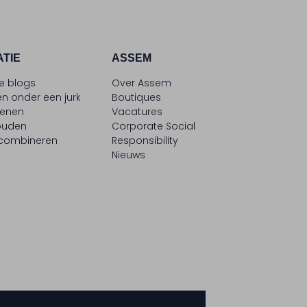
ATIE
ASSEM
le blogs
Over Assem
n onder een jurk
Boutiques
oenen
Vacatures
ouden
Corporate Social
 combineren
Responsibility
Nieuws