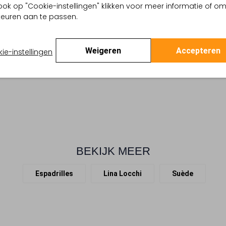
ook op "Cookie-instellingen" klikken voor meer informatie of o
Ontdek de beige LENA instap
ge
euren aan te passen.
van deze muiltjes is afgewer
arthcore Aesthetic
neus zorgt voor een klassieke
 buitenkant:
Suède
die met zijn geweven rand een
 binnenkant:
Leer
Weigeren
Accepteren
aardse tinten sluiten perfect
ie-instellingen
 zool:
Rubber
schoenen toe aan jouw gard
Plateauzool
favoriete outfits.
:
Ronde Neus
BEKIJK MEER
Espadrilles
Lina Locchi
Suède