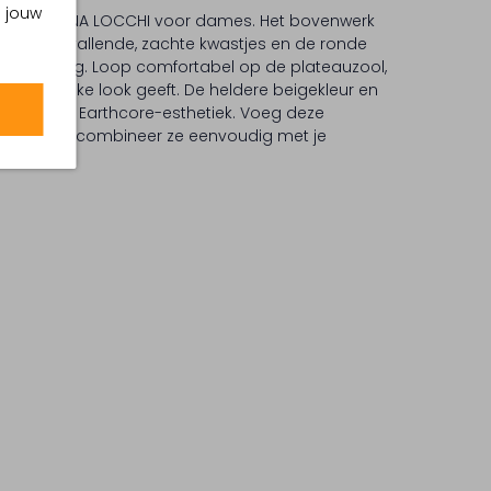
m jouw
per van LINA LOCCHI voor dames. Het bovenwerk
kt met opvallende, zachte kwastjes en de ronde
 uitstraling. Loop comfortabel op de plateauzool,
 natuurlijke look geeft. De heldere beigekleur en
 aan bij de Earthcore-esthetiek. Voeg deze
erobe en combineer ze eenvoudig met je