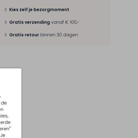
Kies zelf je bezorgmoment
Gratis verzending
vanaf € 100,-
Gratis retour
binnen 30 dagen
p
 de
en
ies,
eerde
eren"
 Je