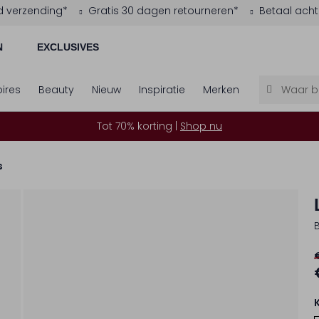
d verzending*
Gratis 30 dagen retourneren*
Betaal acht
N
EXCLUSIVES
ires
Beauty
Nieuw
Inspiratie
Merken
Tot 70% korting |
Shop nu
s