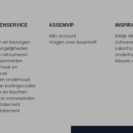
ENSERVICE
ASSEMVIP
INSPIR
t
Mijn account
Bekijk al
en en bezorgen
Vragen over AssemVIP
Schoene
ogelijkheden
Laksch
n retourneren
onderh
 aanmelden
Kleuren
maat en
oud
 en onderhoud
er kortingscodes
e en klachten
ne voorwaarden
statement
tatement