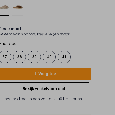
Kies je maat:
Dit item valt normaal, kies je eigen maat
Maattabel
37
38
39
40
41
Voeg toe
Bekijk winkelvoorraad
Reserveer direct in een van onze 19 boutiques