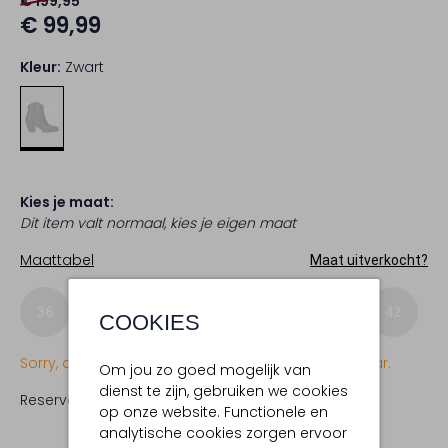
€ 199,95
€ 99,99
Kleur:
Zwart
Kies je maat:
Dit item valt normaal, kies je eigen maat
Maattabel
Maat uitverkocht?
36
37
38
39
40
41
42
COOKIES
Sorry, dit item is momenteel (nog) niet beschikbaar.
Om jou zo goed mogelijk van
dienst te zijn, gebruiken we cookies
Reserveer direct in een van onze 19 boutiques
op onze website. Functionele en
analytische cookies zorgen ervoor