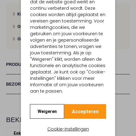
dat de website goed werkt en
continu verbeterd wordt. Deze
Kies zelf je bezorgmoment
cookies worden altijd geplaatst en
vereisen geen toestemming. Voor
Gratis verzending
vanaf € 100,-
marketingcookies, die we
gebruiken om jouw voorkeuren te
Gratis retour
binnen 30 dagen
volgen en je gepersonaliseerde
advertenties te tonen, vragen we
jouw toestemming. Als je op
"Weigeren" klikt, worden alleen de
PRODUCT INFORMATIE
functionele en analytische cookies
geplaatst. Je kunt ook op "Cookie-
instellingen" klikken voor meer
BEZORGEN & RETOURNEREN
informatie of om jouw voorkeuren
aan te passen.
Accepteren
Weigeren
BEKIJK MEER
Cookie-instellingen
Enkellaarsjes
Via Vai
Leer