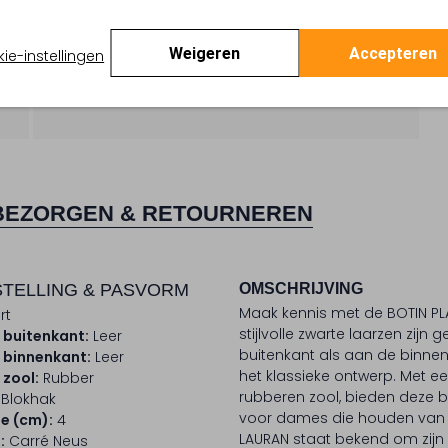
Weigeren
Accepteren
ie-instellingen
BEZORGEN & RETOURNEREN
TELLING & PASVORM
OMSCHRIJVING
Maak kennis met de BOTIN P
rt
stijlvolle zwarte laarzen zij
 buitenkant:
Leer
buitenkant als aan de binne
 binnenkant:
Leer
het klassieke ontwerp. Met 
 zool:
Rubber
rubberen zool, bieden deze 
Blokhak
voor dames die houden van ee
e (cm):
4
LAURAN staat bekend om zijn
:
Carré Neus