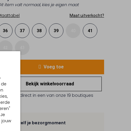
Dit item valt normaal, kies je eigen maat
Maattabel
Maat uitverkocht?
36
37
38
39
40
41
42
43
Voeg toe
p
 de
Bekijk winkelvoorraad
en
Reserveer direct in een van onze 19 boutiques
ies,
eerde
eren"
 Je
m jouw
Kies zelf je bezorgmoment