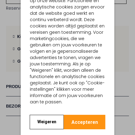
op onze website. Functionele en
analytische cookies zorgen ervoor
Reserveer direct in een van onze 19 boutiques
dat de website goed werkt en
continu verbeterd wordt. Deze
cookies worden altijd geplaatst en
vereisen geen toestemming. Voor
Kies zelf je bezorgmoment
marketingcookies, die we
gebruiken om jouw voorkeuren te
Gratis verzending
vanaf € 100,-
volgen en je gepersonaliseerde
advertenties te tonen, vragen we
Gratis retour
binnen 30 dagen
jouw toestemming. Als je op
"Weigeren" klikt, worden alleen de
functionele en analytische cookies
geplaatst. Je kunt ook op "Cookie-
PRODUCT INFORMATIE
instellingen" klikken voor meer
informatie of om jouw voorkeuren
aan te passen.
BEZORGEN & RETOURNEREN
Accepteren
Weigeren