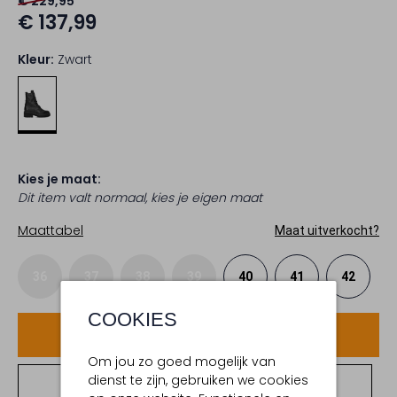
€ 229,95
€ 137,99
Kleur:
Zwart
Kies je maat:
Dit item valt normaal, kies je eigen maat
Maattabel
Maat uitverkocht?
36
37
38
39
40
41
42
COOKIES
Voeg toe
Om jou zo goed mogelijk van
dienst te zijn, gebruiken we cookies
Bekijk winkelvoorraad