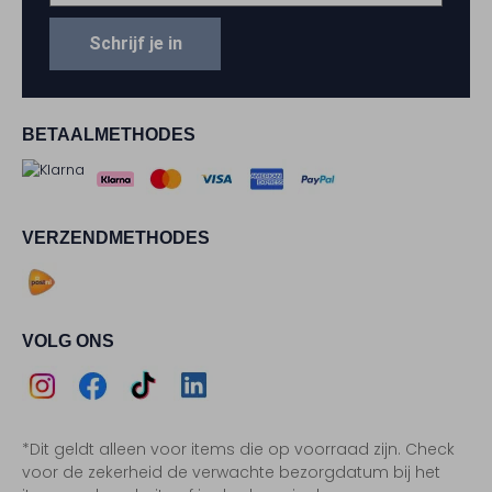
Schrijf je in
BETAALMETHODES
VERZENDMETHODES
VOLG ONS
Assem
Assem
Assem
Assem
*Dit geldt alleen voor items die op voorraad zijn. Check
Instagram
Facebook
TikTok
LinkedIn
voor de zekerheid de verwachte bezorgdatum bij het