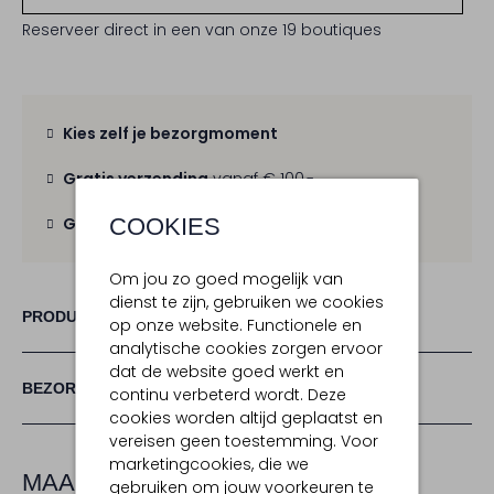
Reserveer direct in een van onze 19 boutiques
Kies zelf je bezorgmoment
Gratis verzending
vanaf € 100,-
COOKIES
Gratis retour
binnen 30 dagen
Om jou zo goed mogelijk van
dienst te zijn, gebruiken we cookies
PRODUCT INFORMATIE
op onze website. Functionele en
analytische cookies zorgen ervoor
dat de website goed werkt en
BEZORGEN & RETOURNEREN
continu verbeterd wordt. Deze
cookies worden altijd geplaatst en
vereisen geen toestemming. Voor
marketingcookies, die we
MAAK JE LOOK COMPLEET
gebruiken om jouw voorkeuren te