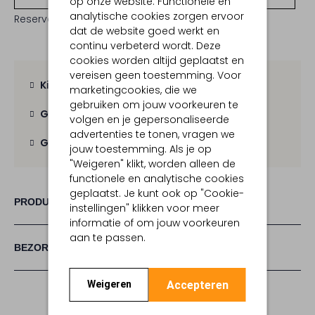
op onze website. Functionele en
analytische cookies zorgen ervoor
Reserveer direct in een van onze 19 boutiques
dat de website goed werkt en
continu verbeterd wordt. Deze
cookies worden altijd geplaatst en
vereisen geen toestemming. Voor
Kies zelf je bezorgmoment
marketingcookies, die we
gebruiken om jouw voorkeuren te
Gratis verzending
vanaf € 100,-
volgen en je gepersonaliseerde
advertenties te tonen, vragen we
Gratis retour
binnen 30 dagen
jouw toestemming. Als je op
"Weigeren" klikt, worden alleen de
functionele en analytische cookies
geplaatst. Je kunt ook op "Cookie-
PRODUCT INFORMATIE
instellingen" klikken voor meer
informatie of om jouw voorkeuren
aan te passen.
BEZORGEN & RETOURNEREN
Accepteren
Weigeren