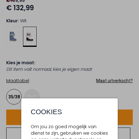
€ 189,95
€ 132,99
Kleur:
Wit
Kies je maat:
Dit item valt normaal, kies je eigen maat
Maattabel
Maat uitverkocht?
35/38
39/41
COOKIES
Voeg toe
Om jou zo goed mogelijk van
dienst te zijn, gebruiken we cookies
Bekijk winkelvoorraad