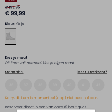
€ 199,95
€ 99,99
Kleur:
Grijs
Kies je maat:
Dit item valt normaal, kies je eigen maat
Maattabel
Maat uitverkocht?
36
37
38
39
40
41
42
Sorry, dit item is momenteel (nog) niet beschikbaar.
Reserveer direct in een van onze 19 boutiques