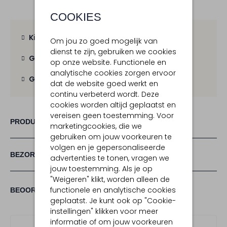
COOKIES
Kies zelf je bezorgmoment
Om jou zo goed mogelijk van
dienst te zijn, gebruiken we cookies
Gratis verzending
vanaf € 100,-
op onze website. Functionele en
analytische cookies zorgen ervoor
Gratis retour
binnen 30 dagen
dat de website goed werkt en
continu verbeterd wordt. Deze
cookies worden altijd geplaatst en
vereisen geen toestemming. Voor
PRODUCT INFORMATIE
marketingcookies, die we
gebruiken om jouw voorkeuren te
volgen en je gepersonaliseerde
BEZORGEN & RETOURNEREN
advertenties te tonen, vragen we
jouw toestemming. Als je op
"Weigeren" klikt, worden alleen de
(2)
functionele en analytische cookies
2
4
BEOORDELINGEN
4
/5
geplaatst. Je kunt ook op "Cookie-
STERREN
instellingen" klikken voor meer
informatie of om jouw voorkeuren