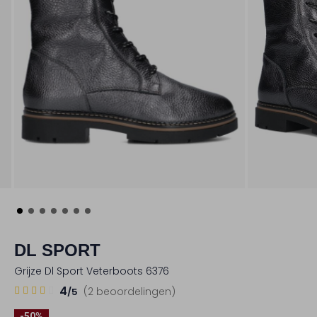
DL SPORT
Grijze Dl Sport Veterboots 6376
2
4
4
(2 beoordelingen)
/5
Sterren
-50%