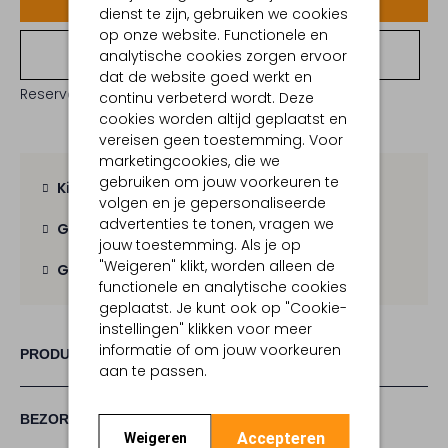
dienst te zijn, gebruiken we cookies
op onze website. Functionele en
Bekijk winkelvoorraad
analytische cookies zorgen ervoor
dat de website goed werkt en
Reserveer direct in een van onze 19 boutiques
continu verbeterd wordt. Deze
cookies worden altijd geplaatst en
vereisen geen toestemming. Voor
marketingcookies, die we
gebruiken om jouw voorkeuren te
Kies zelf je bezorgmoment
volgen en je gepersonaliseerde
advertenties te tonen, vragen we
Gratis verzending
vanaf € 100,-
jouw toestemming. Als je op
"Weigeren" klikt, worden alleen de
Gratis retour
binnen 30 dagen
functionele en analytische cookies
geplaatst. Je kunt ook op "Cookie-
instellingen" klikken voor meer
informatie of om jouw voorkeuren
PRODUCT INFORMATIE
aan te passen.
BEZORGEN & RETOURNEREN
Accepteren
Weigeren