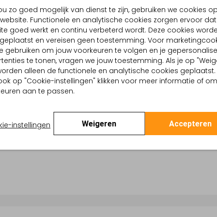
u zo goed mogelijk van dienst te zijn, gebruiken we cookies o
website. Functionele en analytische cookies zorgen ervoor dat
te goed werkt en continu verbeterd wordt. Deze cookies word
d geplaatst en vereisen geen toestemming. Voor marketingcook
e gebruiken om jouw voorkeuren te volgen en je gepersonalis
tenties te tonen, vragen we jouw toestemming. Als je op "Weig
Afspelen
, worden alleen de functionele en analytische cookies geplaatst.
ook op "Cookie-instellingen" klikken voor meer informatie of o
euren aan te passen.
 meer info over Doete
Weigeren
Accepteren
ie-instellingen