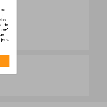
p
 de
en
ies,
eerde
eren"
 Je
m jouw