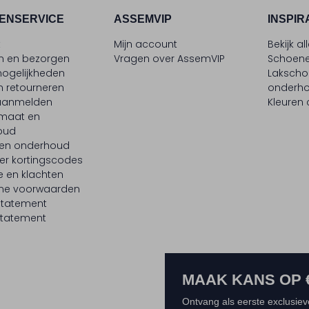
ENSERVICE
ASSEMVIP
INSPIR
t
Mijn account
Bekijk al
en en bezorgen
Vragen over AssemVIP
Schoene
ogelijkheden
Laksch
n retourneren
onderh
 aanmelden
Kleuren
maat en
oud
 en onderhoud
er kortingscodes
e en klachten
ne voorwaarden
statement
tatement
MAAK KANS OP 
Ontvang als eerste exclusiev