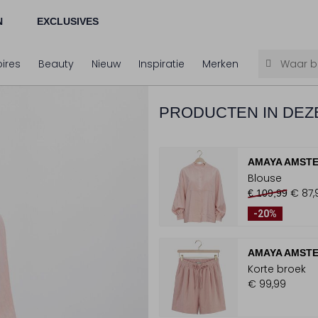
N
EXCLUSIVES
ires
Beauty
Nieuw
Inspiratie
Merken
PRODUCTEN IN DEZ
AMAYA AMST
Blouse
€ 87,
€ 109,99
-20%
AMAYA AMST
Korte broek
€ 99,99