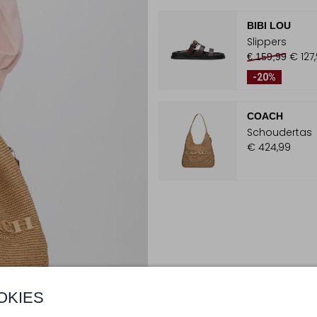
BIBI LOU
Slippers
€ 127
€ 159,99
-20%
COACH
Schoudertas
€ 424,99
OKIES