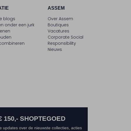
ATIE
ASSEM
le blogs
Over Assem
n onder een jurk
Boutiques
oenen
Vacatures
ouden
Corporate Social
 combineren
Responsibility
Nieuws
€ 150,- SHOPTEGOED
e updates over de nieuwste collecties, acties