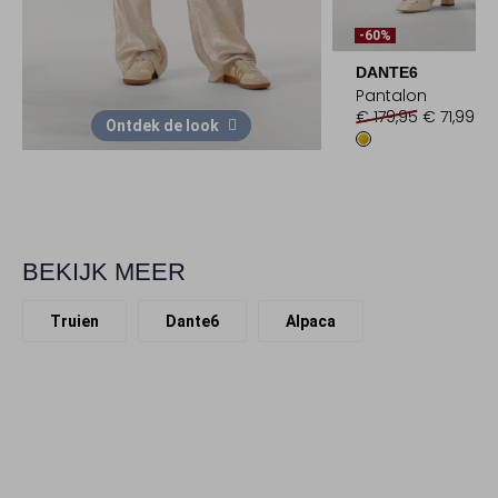
-60%
DANTE6
Pantalon
€ 179,95
€ 71,99
Ontdek de look
BEKIJK MEER
Truien
Dante6
Alpaca