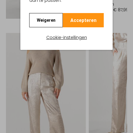
aan te passen.
Pantalon
€ 219,95
€ 87,99
Ontdek de look
Accepteren
Weigeren
Cookie-instellingen