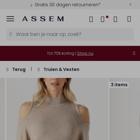
Gratis 30 dagen retourneren*
Menu
Tot 70% korting |
Shop nu
Terug
Truien & Vesten
3 items