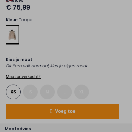
€ 189,95
€ 75,99
Kleur:
Taupe
Kies je maat:
Dit item valt normaal, kies je eigen maat
Maat uitverkocht?
XS
S
M
L
XL
Voeg toe
Maatadvies