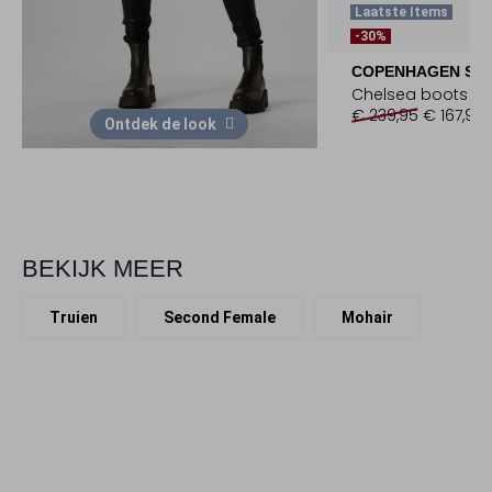
Laatste Items
-30%
COPENHAGEN STU
Chelsea boots
€ 239,95
€ 167,99
Ontdek de look
BEKIJK MEER
Truien
Second Female
Mohair