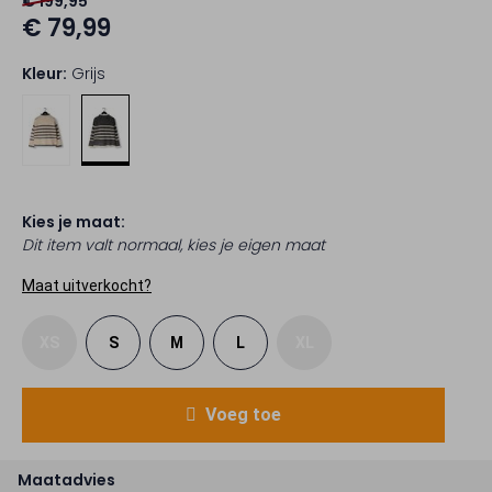
€ 199,95
€ 79,99
Kleur:
Grijs
Kies je maat:
Dit item valt normaal, kies je eigen maat
Maat uitverkocht?
XS
S
M
L
XL
Voeg toe
Maatadvies