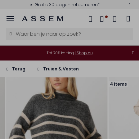
Gratis 30 dagen retourneren*
Menu
Tot 70% korting |
Shop nu
Terug
Truien & Vesten
4 items