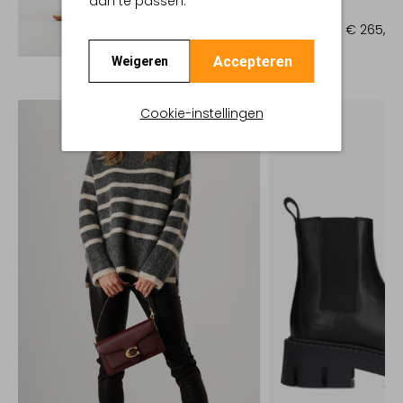
aan te passen.
Mantel
€ 379,95
€ 265,99
Ontdek de look
Accepteren
Weigeren
Cookie-instellingen