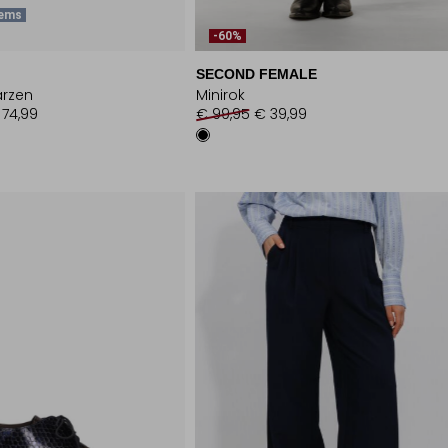
tems
-60%
SECOND FEMALE
rzen
Minirok
 74,99
€ 99,95
€ 39,99