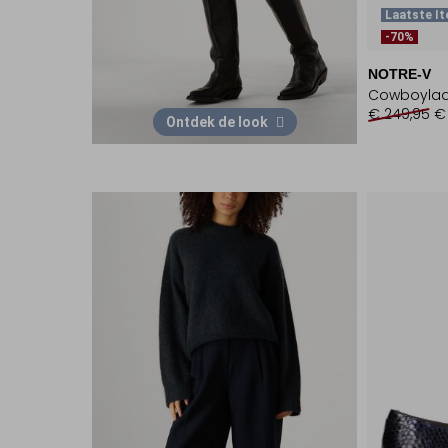
Laatste I
-70%
NOTRE-V
Cowboylaa
€ 249,95
€
Ontdek de look