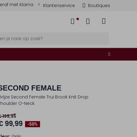
eraf met Klarna
Klantenservice
Boutiques
SECOND FEMALE
Grijze Second Female Trui Brook Knit Drop
Shoulder O-Neck
€ 199,95
€ 99,99
-50%
Kleur:
Grijs