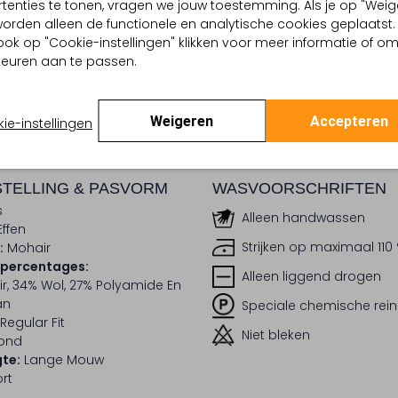
tenties te tonen, vragen we jouw toestemming. Als je op "Weig
, worden alleen de functionele en analytische cookies geplaatst.
dek de look
Ontdek de look
ook op "Cookie-instellingen" klikken voor meer informatie of o
euren aan te passen.
BEZORGEN & RETOURNEREN
Weigeren
Accepteren
ie-instellingen
TELLING & PASVORM
WASVOORSCHRIFTEN
s
Alleen handwassen
Effen
Strijken op maximaal 110
:
Mohair
lpercentages:
Alleen liggend drogen
r, 34% Wol, 27% Polyamide En
an
Speciale chemische rein
Regular Fit
Niet bleken
ond
te:
Lange Mouw
rt