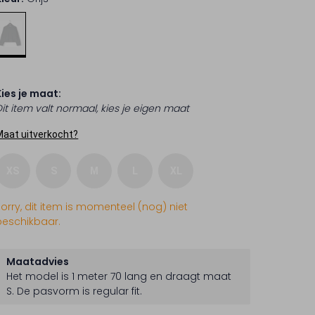
Kies je maat:
Dit item valt normaal, kies je eigen maat
Maat uitverkocht?
XS
S
M
L
XL
Sorry, dit item is momenteel (nog) niet
beschikbaar.
Maatadvies
Het model is 1 meter 70 lang en draagt maat
S.
De pasvorm is
regular fit
.