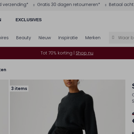
d verzending*
Gratis 30 dagen retourneren*
Betaal acht
N
EXCLUSIVES
ires
Beauty
Nieuw
Inspiratie
Merken
Tot 70% korting |
Shop nu
ten
3 items