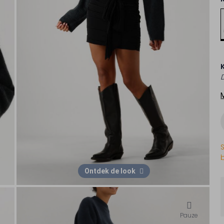
Ontdek de look
Pauze