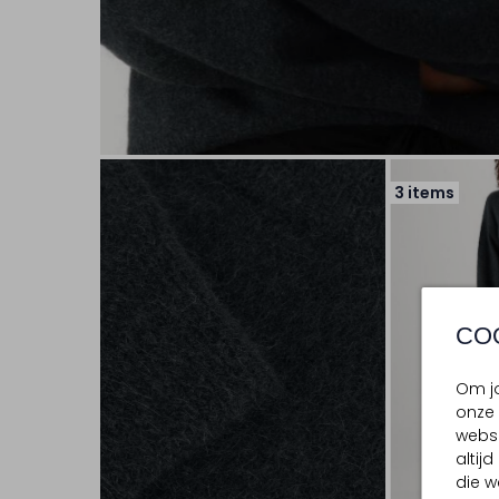
3 items
CO
Om jo
onze 
websi
altij
die w