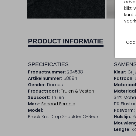
adver
klikt
Ont
kunt 
voork
PRODUCT INFORMATIE
Cook
SPECIFICATIES
SAMENS
Productnummer:
294538
Kleur:
Grij
Artikelnummer:
58894
Patroon:
Gender:
Dames
Materiaal
Productsoort:
Truien & Vesten
Materiaa
Subsoort:
Truien
34% Mohai
Merk:
Second Female
11% Elasta
Model:
Pasvorm:
Brook Knit Drop Shoulder O-Neck
Halslijn:
R
Mouwleng
Lengte:
Ko