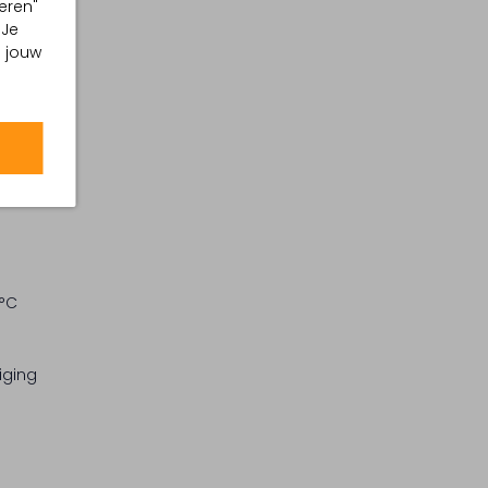
eren"
 Je
m jouw
 °C
iging