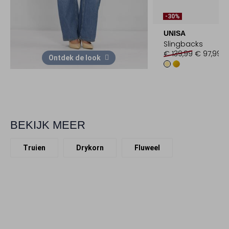
-30%
UNISA
Slingbacks
€ 139,99
€ 97,99
Ontdek de look
BEKIJK MEER
Truien
Drykorn
Fluweel