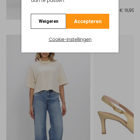
aan te passen.
Muiltjes
€ 159,99
€ 111,99
Ontdek de look
Accepteren
Weigeren
Cookie-instellingen