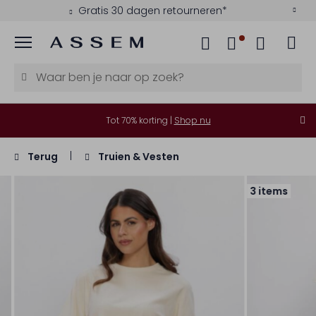
Gratis 30 dagen retourneren*
Menu
Tot 70% korting |
Shop nu
Terug
Truien & Vesten
3 items