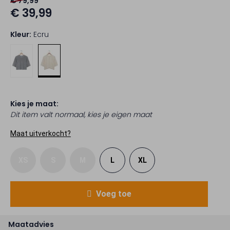
€ 79,99
€ 39,99
Kleur:
Ecru
Kies je maat:
Dit item valt normaal, kies je eigen maat
Maat uitverkocht?
XS
S
M
L
XL
Voeg toe
Maatadvies