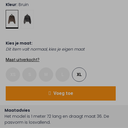
Kleur:
Bruin
Kies je maat:
Dit item valt normaal, kies je eigen maat
Maat uitverkocht?
XS
S
M
L
XL
Voeg toe
Maatadvies
Het model is 1 meter 72 lang en draagt maat 36.
De
pasvorm is
losvallend
.