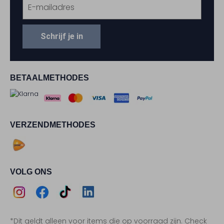
Schrijf je in
BETAALMETHODES
VERZENDMETHODES
VOLG ONS
Assem
Assem
Assem
Assem
*Dit geldt alleen voor items die op voorraad zijn. Check