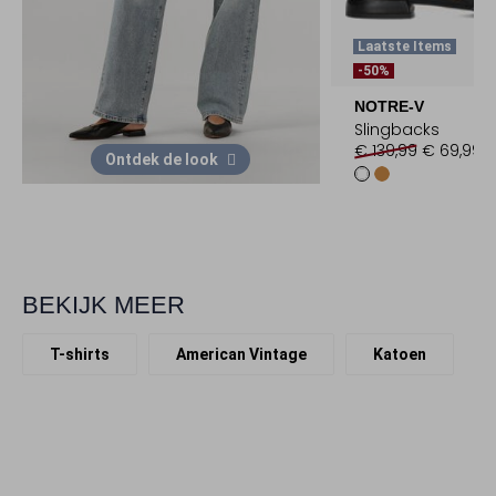
Laatste Items
-50%
NOTRE-V
Slingbacks
€ 139,99
€ 69,99
Ontdek de look
BEKIJK MEER
T-shirts
American Vintage
Katoen