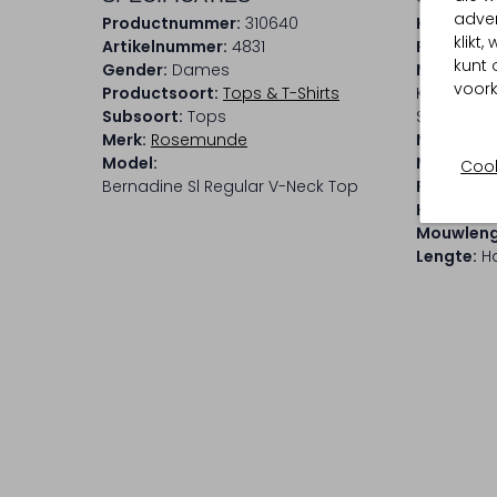
adver
Productnummer:
310640
Kleur:
Wit
klikt
Artikelnummer:
4831
Patroon:
kunt 
Gender:
Dames
Materiaal
voork
Productsoort:
Tops & T-Shirts
Katoen, Po
Subsoort:
Tops
Suèdeloo
Merk:
Rosemunde
Materiaal
Model:
Materiaa
Cook
Bernadine Sl Regular V-Neck Top
Pasvorm:
Halslijn:
V
Mouwleng
Lengte:
Ha