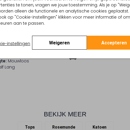
tenties te tonen, vragen we jouw toestemming. Als je op "Weig
Beperkt wassen op 30 °
, worden alleen de functionele en analytische cookies geplaatst.
Effen
ook op "Cookie-instellingen" klikken voor meer informatie of o
Strijken op maximaal 110
 binnenkant:
euren aan te passen.
lyamide, Polyester,
Kan niet in de droogtr
k
:
Katoen
Speciale chemische rein
lpercentages:
100% Katoen
Weigeren
Accepteren
ie-instellingen
Nat reinigen
Aansluitend
-Hals
Niet bleken
te:
Mouwloos
lf Lang
BEKIJK MEER
Tops
Rosemunde
Katoen