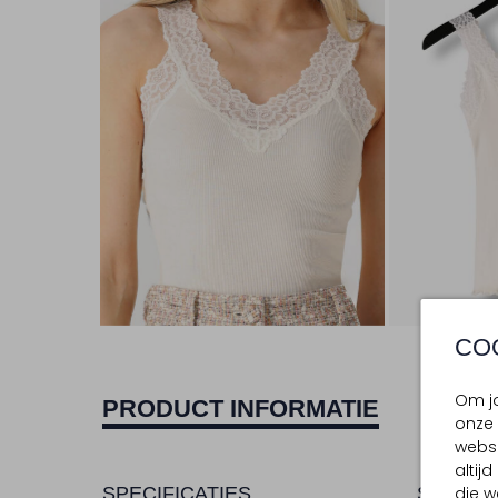
CO
Om jo
PRODUCT INFORMATIE
onze 
websi
altij
SPECIFICATIES
SAMENS
die w