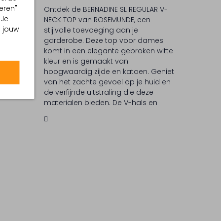
eren"
Ontdek de BERNADINE SL REGULAR V-
C
 Je
NECK TOP van ROSEMUNDE, een
m jouw
stijlvolle toevoeging aan je
 °C
garderobe. Deze top voor dames
ommel
komt in een elegante gebroken witte
kleur en is gemaakt van
iging
hoogwaardig zijde en katoen. Geniet
van het zachte gevoel op je huid en
de verfijnde uitstraling die deze
materialen bieden. De V-hals en
mouwloze snit maken het een
veelzijdig stuk, perfect voor zowel
casual als chique gelegenheden.
ROSEMUNDE staat bekend om zijn
tijdloze ontwerpen en aandacht voor
detail, waardoor je altijd verzekerd
bent van kwaliteit en stijl.