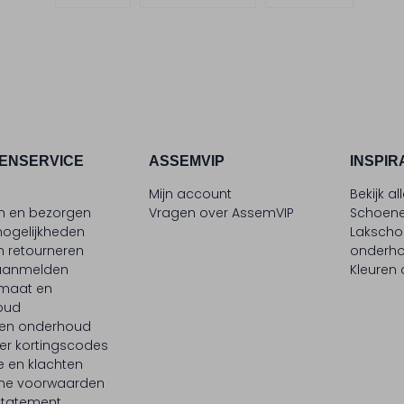
ENSERVICE
ASSEMVIP
INSPIR
t
Mijn account
Bekijk al
en en bezorgen
Vragen over AssemVIP
Schoene
ogelijkheden
Laksch
n retourneren
onderh
 aanmelden
Kleuren
maat en
oud
 en onderhoud
er kortingscodes
e en klachten
ne voorwaarden
statement