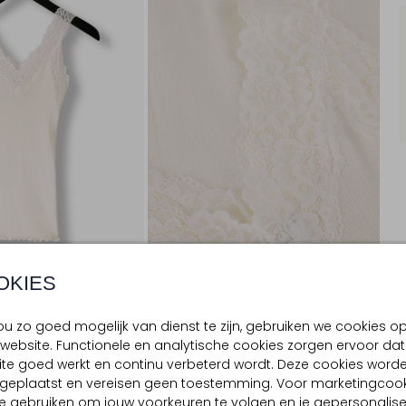
OKIES
u zo goed mogelijk van dienst te zijn, gebruiken we cookies o
BEZORGEN & RETOURNEREN
website. Functionele en analytische cookies zorgen ervoor dat
te goed werkt en continu verbeterd wordt. Deze cookies word
d geplaatst en vereisen geen toestemming. Voor marketingcook
TELLING & PASVORM
WASVOORSCHRIFTEN
e gebruiken om jouw voorkeuren te volgen en je gepersonalis