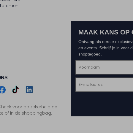
tatement
MAAK KANS OP 
Ontvang als eerste exclusiev
en events. Schrijf je in voor
shoptegoed.
ONS
m
Assem
Assem
Assem
. Check voor de zekerheid de
gram
acebook
TikTok
LinkedIn
te of in de shoppingbag.