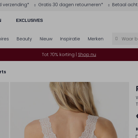
d verzending*
Gratis 30 dagen retourneren*
Betaal acht
N
EXCLUSIVES
ires
Beauty
Nieuw
Inspiratie
Merken
Tot 70% korting |
Shop nu
rts