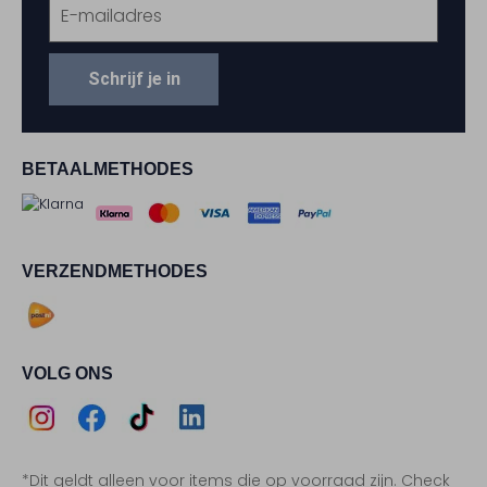
Schrijf je in
BETAALMETHODES
VERZENDMETHODES
VOLG ONS
Assem
Assem
Assem
Assem
*Dit geldt alleen voor items die op voorraad zijn. Check