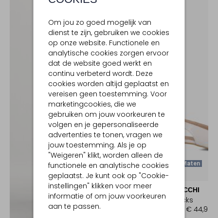
Om jou zo goed mogelijk van
dienst te zijn, gebruiken we cookies
op onze website. Functionele en
analytische cookies zorgen ervoor
dat de website goed werkt en
continu verbeterd wordt. Deze
cookies worden altijd geplaatst en
vereisen geen toestemming. Voor
marketingcookies, die we
gebruiken om jouw voorkeuren te
volgen en je gepersonaliseerde
advertenties te tonen, vragen we
jouw toestemming. Als je op
"Weigeren" klikt, worden alleen de
Laatste Maten
functionele en analytische cookies
geplaatst. Je kunt ook op "Cookie-
-70%
instellingen" klikken voor meer
LINA LOCCHI
informatie of om jouw voorkeuren
Slingbacks
aan te passen.
€ 149,99
€ 44,99
Ontdek de look