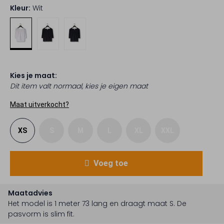
Kleur:
Wit
Kies je maat:
Dit item valt normaal, kies je eigen maat
Maat uitverkocht?
XS
S
M
L
XL
XXL
Voeg toe
Maatadvies
Het model is 1 meter 73 lang en draagt maat S.
De
pasvorm is
slim fit
.