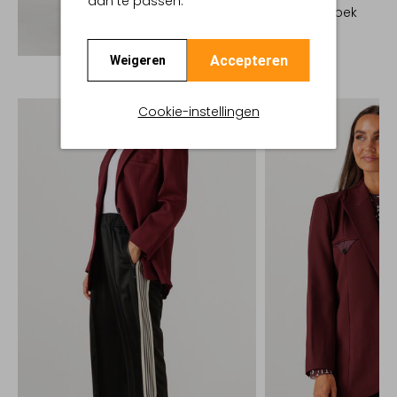
aan te passen.
Wijde broek
€ 99,99
Ontdek de look
Accepteren
Weigeren
Cookie-instellingen