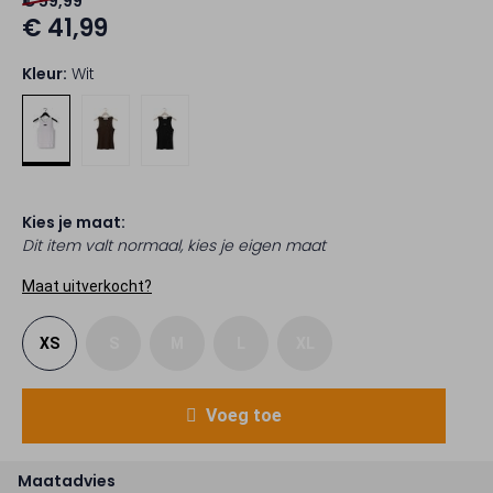
€ 59,99
€ 41,99
Kleur:
Wit
Kies je maat:
Dit item valt normaal, kies je eigen maat
Maat uitverkocht?
XS
S
M
L
XL
Voeg toe
Maatadvies