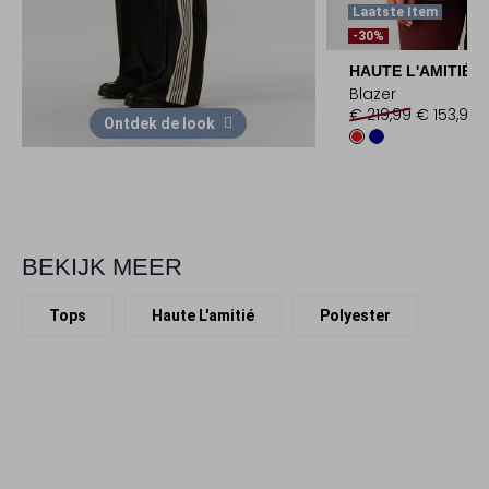
Laatste Item
-30%
HAUTE L'AMITIÉ
Blazer
€ 219,99
€ 153,99
Ontdek de look
BEKIJK MEER
Tops
Haute L'amitié
Polyester