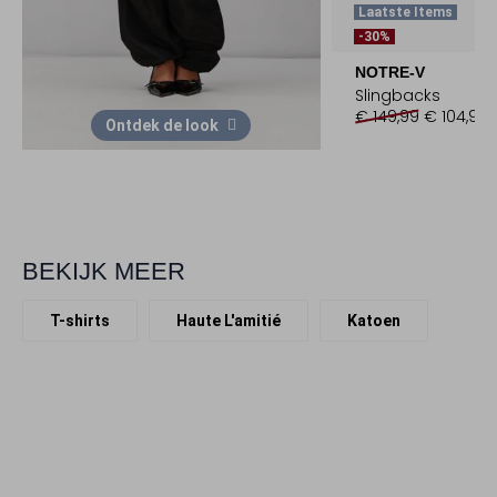
Laatste Items
-30%
NOTRE-V
Slingbacks
€ 149,99
€ 104,99
Ontdek de look
BEKIJK MEER
T-shirts
Haute L'amitié
Katoen