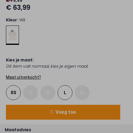
€ 79,99
€ 63,99
Kleur:
Wit
Kies je maat:
Dit item valt normaal, kies je eigen maat
Maat uitverkocht?
XS
S
M
L
XL
Voeg toe
Maatadvies