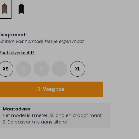
Kies je maat:
Dit item valt normaal, kies je eigen maat
Maat uitverkocht?
XS
S
M
L
XL
Voeg toe
Maatadvies
Het model is 1 meter 73 lang en draagt maat
S.
De pasvorm is
aansluitend
.