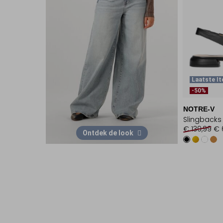
Laatste I
-50%
NOTRE-V
Slingbacks
€ 139,99
€ 
Ontdek de look