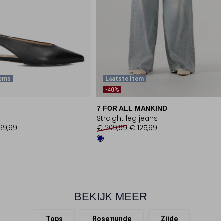
tems
Laatste Item
-40%
7 FOR ALL MANKIND
Straight leg jeans
69,99
€ 209,99
€ 125,99
BEKIJK MEER
Tops
Rosemunde
Zijde