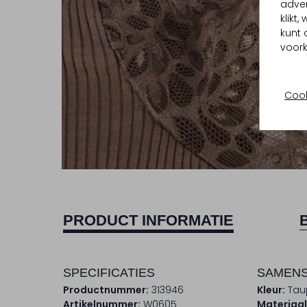
adver
klikt
kunt 
voork
Cook
PRODUCT INFORMATIE
SPECIFICATIES
SAMENS
Productnummer:
313946
Kleur:
Tau
Artikelnummer:
W0605
Materiaal