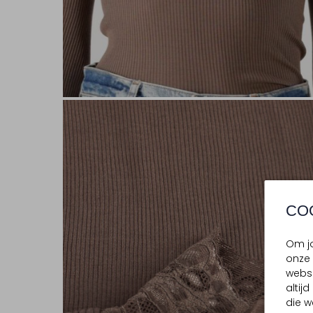
CO
Om jo
onze 
websi
altij
die w