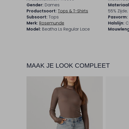
Gender:
Dames
Materiaa
Productsoort:
Tops & T-Shirts
55% Zijde
Subsoort:
Tops
Pasvorm:
Merk:
Rosemunde
Halslijn:
C
Model:
Beatha Ls Regular Lace
Mouwleng
MAAK JE LOOK COMPLEET