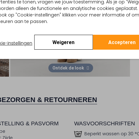
tenties te tonen, vragen we jouw toestemming. Als je op "Weig
, worden alleen de functionele en analytische cookies geplaatst.
ook op "Cookie-instellingen" klikken voor meer informatie of o
euren aan te passen.
Weigeren
Accepteren
ie-instellingen
Ontdek de look
BEZORGEN & RETOURNEREN
TELLING & PASVORM
WASVOORSCHRIFTEN
pe
Beperkt wassen op 30 °
:
Zijde