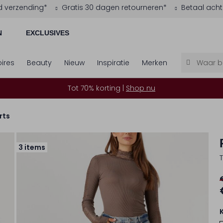
d verzending*
Gratis 30 dagen retourneren*
Betaal acht
N
EXCLUSIVES
ires
Beauty
Nieuw
Inspiratie
Merken
Tot 70% korting |
Shop nu
rts
3 items