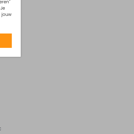
eren"
 Je
m jouw
C