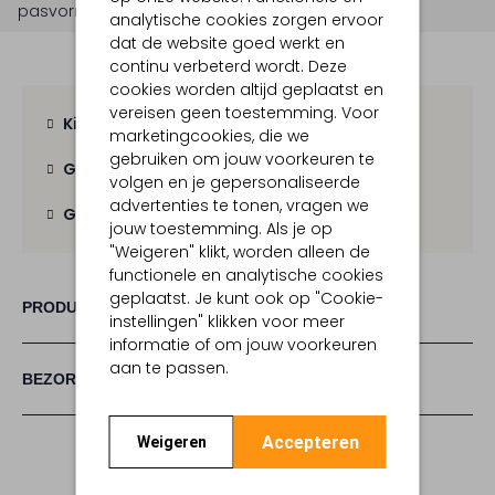
pasvorm is
aansluitend
.
analytische cookies zorgen ervoor
dat de website goed werkt en
continu verbeterd wordt. Deze
cookies worden altijd geplaatst en
vereisen geen toestemming. Voor
Kies zelf je bezorgmoment
marketingcookies, die we
gebruiken om jouw voorkeuren te
Gratis verzending
vanaf € 100,-
volgen en je gepersonaliseerde
advertenties te tonen, vragen we
Gratis retour
binnen 30 dagen
jouw toestemming. Als je op
"Weigeren" klikt, worden alleen de
functionele en analytische cookies
geplaatst. Je kunt ook op "Cookie-
PRODUCT INFORMATIE
instellingen" klikken voor meer
informatie of om jouw voorkeuren
aan te passen.
BEZORGEN & RETOURNEREN
Accepteren
Weigeren