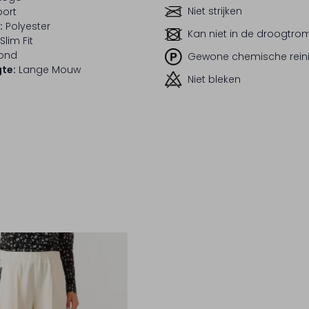
Niet strijken
port
:
Polyester
Kan niet in de droogtr
Slim Fit
ond
Gewone chemische rein
te:
Lange Mouw
Niet bleken