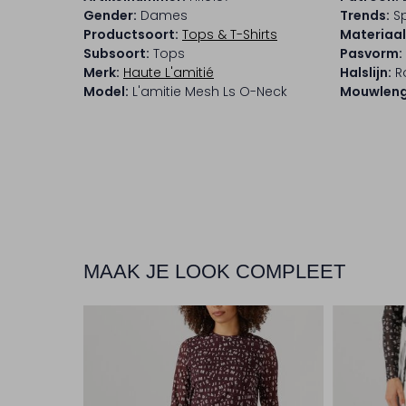
Gender:
Dames
Trends:
S
Productsoort:
Tops & T-Shirts
Materiaal
Subsoort:
Tops
Pasvorm:
Merk:
Haute L'amitié
Halslijn:
R
Model:
L'amitie Mesh Ls O-Neck
Mouwleng
MAAK JE LOOK COMPLEET