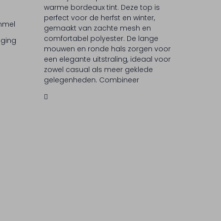
warme bordeaux tint. Deze top is
perfect voor de herfst en winter,
ommel
gemaakt van zachte mesh en
comfortabel polyester. De lange
iging
mouwen en ronde hals zorgen voor
een elegante uitstraling, ideaal voor
zowel casual als meer geklede
gelegenheden. Combineer
moeiteloos met je favoriete jeans of
rok voor een verfijnde look. HAUTE
L'AMITIÉ staat bekend om zijn
verfijnde ontwerpen die moeiteloos
stijl en comfort combineren. Laat je
inspireren door de unieke creaties
van dit merk.