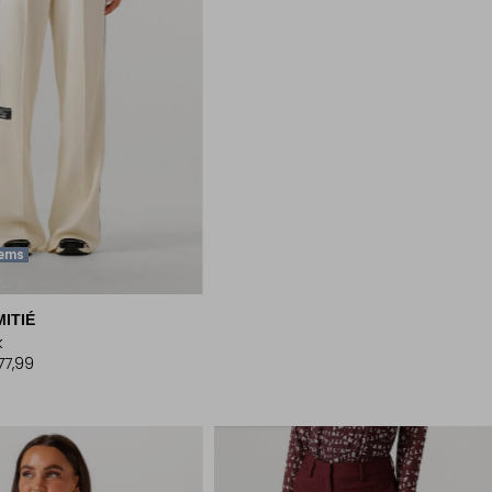
tems
MITIÉ
k
77,99