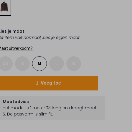
Kies je maat:
Dit item valt normaal, kies je eigen maat
Maat uitverkocht?
XS
S
M
L
XL
Voeg toe
Maatadvies
Het model is 1 meter 73 lang en draagt maat
S.
De pasvorm is
slim fit
.