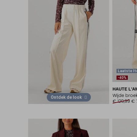
Laatste I
-40%
HAUTE L'A
Wijde broe
Ontdek de look
€ 129,99
€ 