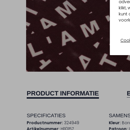
adver
klikt
kunt 
voork
Cook
PRODUCT INFORMATIE
SPECIFICATIES
SAMENS
Productnummer:
324949
Kleur:
Bor
Artikelnummer:
Hl10157
Patroon: