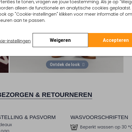
tenties te tonen, vragen we jouw toestemming. Als je op "Weig
, worden alleen de functionele en analytische cookies geplaatst.
ook op "Cookie-instellingen" klikken voor meer informatie of o
euren aan te passen.
Weigeren
Accepteren
ie-instellingen
Ontdek de look
BEZORGEN & RETOURNEREN
TELLING & PASVORM
WASVOORSCHRIFTEN
deaux
Beperkt wassen op 30 °
Logo