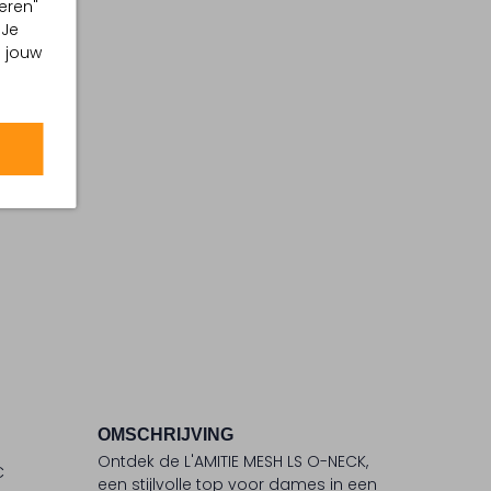
eren"
 Je
m jouw
OMSCHRIJVING
Ontdek de L'AMITIE MESH LS O-NECK,
C
een stijlvolle top voor dames in een