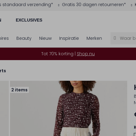
s standaard verzending*
Gratis 30 dagen retourneren*
N
EXCLUSIVES
ires
Beauty
Nieuw
Inspiratie
Merken
Tot 70% korting |
Shop nu
rts
2 items