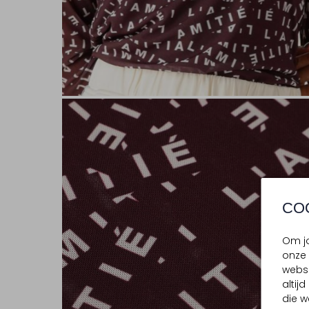
CO
Om jo
onze 
websi
altij
die w