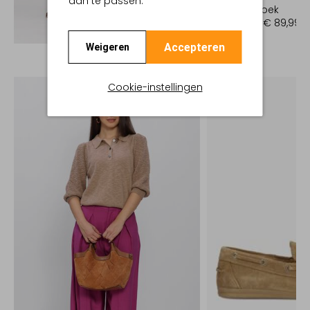
aan te passen.
Wijde broek
€ 179,99
€ 89,99
Ontdek de look
Accepteren
Weigeren
Cookie-instellingen