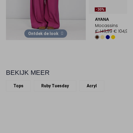
-30%
AYANA
Mocassins
€ 149,99
€ 104,99
Ontdek de look
BEKIJK MEER
Tops
Ruby Tuesday
Acryl