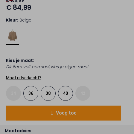
€ 169,99
€ 84,99
Kleur:
Beige
Kies je maat:
Dit item valt normaal, kies je eigen maat
Maat uitverkocht?
34
36
38
40
42
Voeg toe
Maatadvies