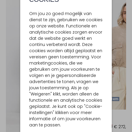
Om jou zo goed mogelijk van
dienst te zijn, gebruiken we cookies
op onze website. Functionele en
analytische cookies zorgen ervoor
dat de website goed werkt en
continu verbeterd wordt. Deze
cookies worden altijd geplaatst en
vereisen geen toestemming. Voor
marketingcookies, die we
gebruiken om jouw voorkeuren te
volgen en je gepersonaliseerde
advertenties te tonen, vragen we
jouw toestemming. Als je op
"Weigeren" klikt, worden alleen de
Laatste Item
functionele en analytische cookies
geplaatst. Je kunt ook op "Cookie-
-30%
instellingen" klikken voor meer
IBANA
informatie of om jouw voorkeuren
Jack
aan te passen.
€ 389,99
€ 272,99
Ontdek de look