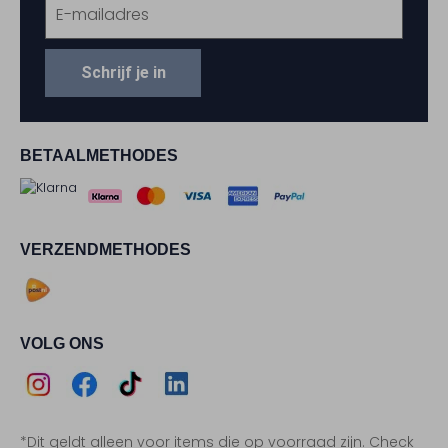
Schrijf je in
BETAALMETHODES
VERZENDMETHODES
VOLG ONS
Assem
Assem
Assem
Assem
*Dit geldt alleen voor items die op voorraad zijn. Check