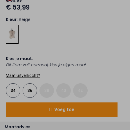
€ 89,99
€ 53,99
Kleur:
Beige
Kies je maat:
Dit item valt normaal, kies je eigen maat
Maat uitverkocht?
34
36
38
40
42
Voeg toe
Maatadvies