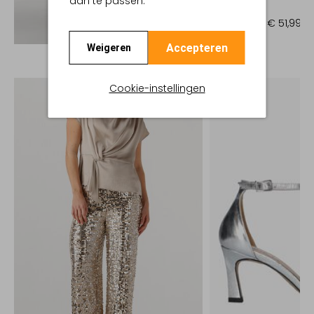
aan te passen.
Muiltjes
€ 129,99
€ 51,99
Ontdek de look
Accepteren
Weigeren
Cookie-instellingen