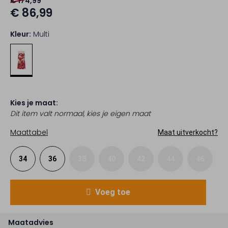
€ 174,99
€ 86,99
Kleur:
Multi
Kies je maat:
Dit item valt normaal, kies je eigen maat
Maattabel
Maat uitverkocht?
34
36
38
40
42
44
46
Voeg toe
Maatadvies