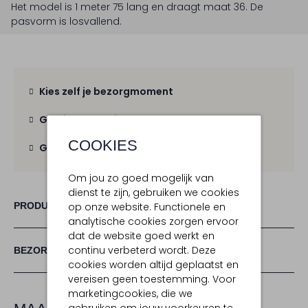
Het model is 1 meter 75 lang en draagt maat 36.
De
pasvorm is
losvallend
.
Kies zelf je bezorgmoment
Gratis verzending
vanaf € 100,-
COOKIES
Gratis retour
binnen 30 dagen
Om jou zo goed mogelijk van
dienst te zijn, gebruiken we cookies
PRODUCT INFORMATIE
op onze website. Functionele en
analytische cookies zorgen ervoor
dat de website goed werkt en
continu verbeterd wordt. Deze
BEZORGEN & RETOURNEREN
cookies worden altijd geplaatst en
vereisen geen toestemming. Voor
marketingcookies, die we