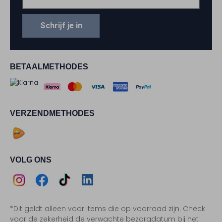
Schrijf je in
BETAALMETHODES
VERZENDMETHODES
VOLG ONS
Assem
Assem
Assem
Assem
*Dit geldt alleen voor items die op voorraad zijn. Check
Instagram
Facebook
TikTok
LinkedIn
voor de zekerheid de verwachte bezorgdatum bij het