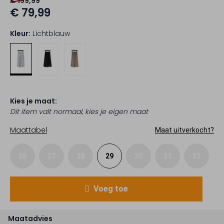
€ 199,99
€ 79,99
Kleur:
Lichtblauw
Kies je maat:
Dit item valt normaal, kies je eigen maat
Maattabel
Maat uitverkocht?
26
27
28
29
30
31
32
Voeg toe
Maatadvies