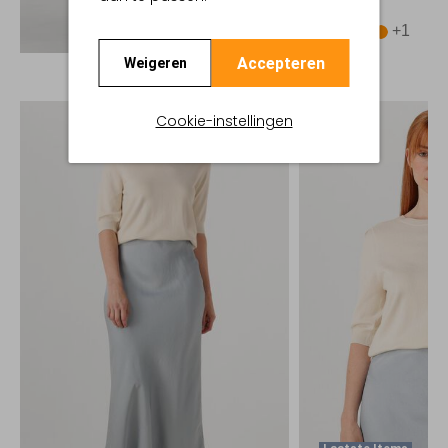
€ 99,99
+1
Ontdek de look
Accepteren
Weigeren
Cookie-instellingen