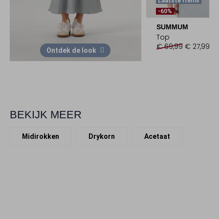
Laatste Items
-60%
SUMMUM
Top
€ 69,99
€ 27,99
Ontdek de look
BEKIJK MEER
Midirokken
Drykorn
Acetaat