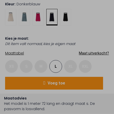
Kleur:
Donkerblauw
Kies je maat:
Dit item valt normaal, kies je eigen maat
Maattabel
Maat uitverkocht?
XS
S
M
L
XL
XXL
Voeg toe
Maatadvies
Het model is 1 meter 72 lang en draagt maat s.
De
pasvorm is
losvallend
.