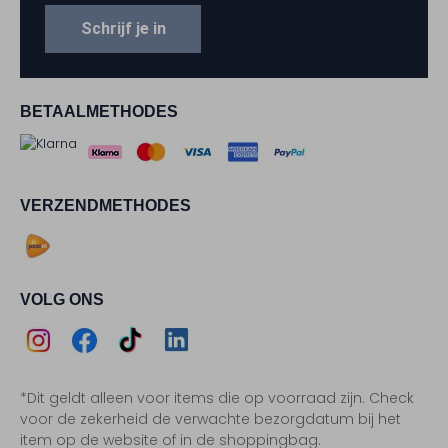
Schrijf je in
BETAALMETHODES
VERZENDMETHODES
VOLG ONS
Assem
Assem
Assem
Assem
*Dit geldt alleen voor items die op voorraad zijn. Check
Instagram
Facebook
TikTok
LinkedIn
voor de zekerheid de verwachte bezorgdatum bij het
item op de website of in de shoppingbag.