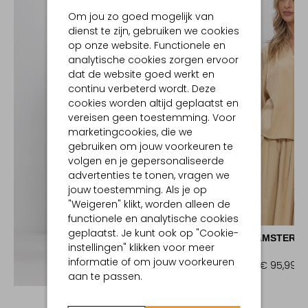
Om jou zo goed mogelijk van
dienst te zijn, gebruiken we cookies
op onze website. Functionele en
analytische cookies zorgen ervoor
dat de website goed werkt en
continu verbeterd wordt. Deze
cookies worden altijd geplaatst en
vereisen geen toestemming. Voor
marketingcookies, die we
gebruiken om jouw voorkeuren te
volgen en je gepersonaliseerde
advertenties te tonen, vragen we
jouw toestemming. Als je op
"Weigeren" klikt, worden alleen de
-20%
functionele en analytische cookies
geplaatst. Je kunt ook op "Cookie-
AMAYA AMSTERD
instellingen" klikken voor meer
Blouse
informatie of om jouw voorkeuren
€ 119,99
€ 95,99
Ontdek de look
aan te passen.