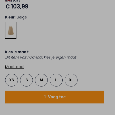
€ 129,99
€ 103,99
Kleur:
Beige
Kies je maat:
Dit item valt normaal, kies je eigen maat
Maattabel
XS
S
M
L
XL
Voeg toe