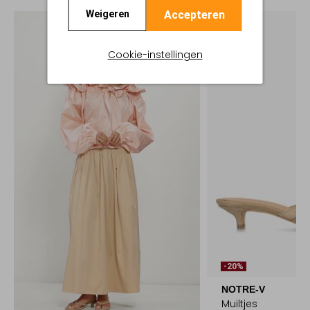
Accepteren
Weigeren
Cookie-instellingen
-20%
NOTRE-V
Muiltjes