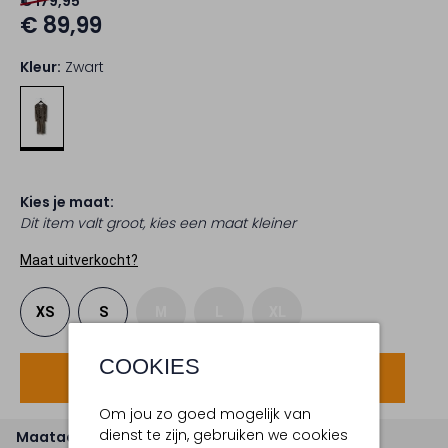
€ 179,95
€ 89,99
Kleur:
Zwart
Kies je maat:
Dit item valt groot, kies een maat kleiner
Maat uitverkocht?
XS
S
M
L
XL
COOKIES
Voeg toe
Om jou zo goed mogelijk van
dienst te zijn, gebruiken we cookies
Maatadvies