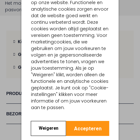
op onze website. Functionele en
Het model is 1 meter 73 lang en draagt maat S.
De
analytische cookies zorgen ervoor
pasvorm is
losvallend
.
dat de website goed werkt en
continu verbeterd wordt. Deze
cookies worden altijd geplaatst en
vereisen geen toestemming. Voor
Kies zelf je bezorgmoment
marketingcookies, die we
gebruiken om jouw voorkeuren te
Gratis verzending
vanaf € 100,-
volgen en je gepersonaliseerde
advertenties te tonen, vragen we
Gratis retour
binnen 30 dagen
jouw toestemming. Als je op
"Weigeren" klikt, worden alleen de
functionele en analytische cookies
geplaatst. Je kunt ook op "Cookie-
PRODUCT INFORMATIE
instellingen" klikken voor meer
informatie of om jouw voorkeuren
aan te passen.
BEZORGEN & RETOURNEREN
Accepteren
Weigeren