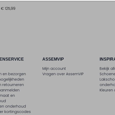
€ 125,99
ENSERVICE
ASSEMVIP
INSPIR
t
Mijn account
Bekijk al
en en bezorgen
Vragen over AssemVIP
Schoene
ogelijkheden
Laksch
n retourneren
onderh
 aanmelden
Kleuren
maat en
oud
 en onderhoud
er kortingscodes