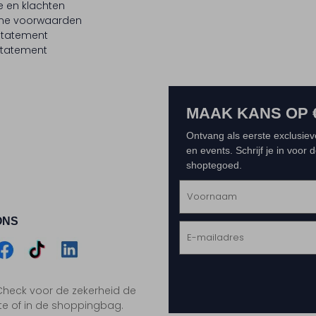
e en klachten
ne voorwaarden
statement
tatement
MAAK KANS OP 
Ontvang als eerste exclusiev
en events. Schrijf je in voor
shoptegoed.
ONS
m
Assem
Assem
Assem
. Check voor de zekerheid de
gram
acebook
TikTok
LinkedIn
te of in de shoppingbag.