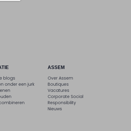
ATIE
ASSEM
le blogs
Over Assem
n onder een jurk
Boutiques
oenen
Vacatures
ouden
Corporate Social
 combineren
Responsibility
Nieuws