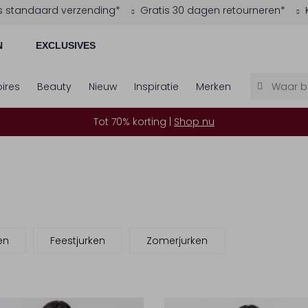
s standaard verzending*
Gratis 30 dagen retourneren*
N
EXCLUSIVES
ires
Beauty
Nieuw
Inspiratie
Merken
Tot 70% korting |
Shop nu
en
Feestjurken
Zomerjurken