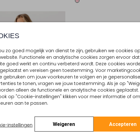
OKIES
u zo goed mogelijk van dienst te zijn, gebruiken we cookies o
website. Functionele en analytische cookies zorgen ervoor dat
te goed werkt en continu verbeterd wordt. Deze cookies word
d geplaatst en vereisen geen toestemming. Voor marketingcook
e gebruiken om jouw voorkeuren te volgen en je gepersonalis
tenties te tonen, vragen we jouw toestemming. Als je op "Weig
, worden alleen de functionele en analytische cookies geplaatst.
ook op "Cookie-instellingen" klikken voor meer informatie of o
euren aan te passen.
te Maten
Weigeren
Accepteren
ie-instellingen
O