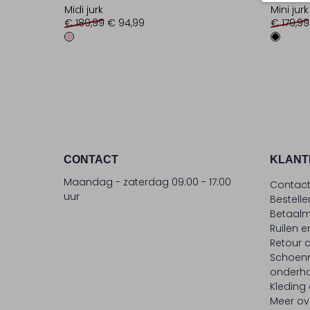
Midi jurk
Mini jurk
€ 189,99
€ 94,99
€ 179,99
CONTACT
KLANT
Maandag - zaterdag 09:00 - 17:00
Contac
uur
Bestell
Betaalm
Ruilen e
Retour
Schoen
onderh
Kleding
Meer ov