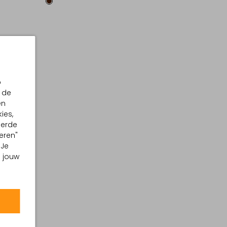
p
 de
en
ies,
eerde
eren"
 Je
m jouw