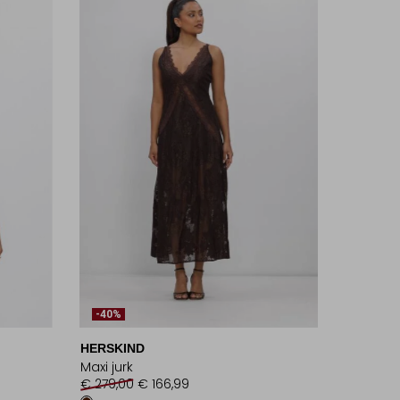
-40%
HERSKIND
Maxi jurk
€ 279,00
€ 166,99