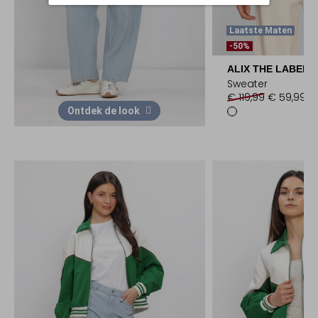
Laatste Maten
-50%
ALIX THE LABEL
Sweater
€ 119,99
€ 59,99
Ontdek de look