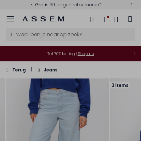
Gratis 30 dagen retourneren*
Menu
Tot 70% korting |
Shop nu
Terug
Jeans
3 items