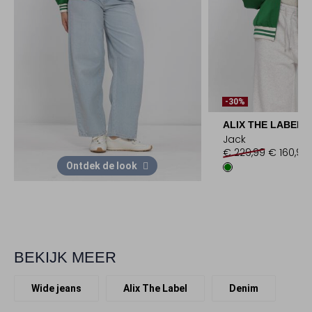
-30%
ALIX THE LABEL
Jack
€ 229,99
€ 160,99
Ontdek de look
BEKIJK MEER
Wide jeans
Alix The Label
Denim