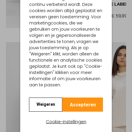
continu verbeterd wordt. Deze
ALIX THE LABEL
Sweater
cookies worden altijd geplaatst en
€ 119,99
€ 59,99
vereisen geen toestemming. Voor
Ontdek de look
marketingcookies, die we
gebruiken om jouw voorkeuren te
volgen en je gepersonaliseerde
advertenties te tonen, vragen we
jouw toestemming. Als je op
"Weigeren" klikt, worden alleen de
functionele en analytische cookies
geplaatst. Je kunt ook op "Cookie-
instellingen" klikken voor meer
informatie of om jouw voorkeuren
aan te passen.
Accepteren
Weigeren
Cookie-instellingen