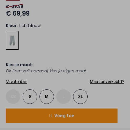
€ 139,99
€ 69,99
Kleur:
Lichtblauw
Kies je maat:
Dit item valt normaal, kies je eigen maat
Maattabel
Maat uitverkocht?
XS
S
M
L
XL
Voeg toe