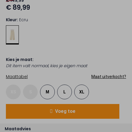
€ 149,99
€ 89,99
Kleur:
Ecru
Kies je maat:
Dit item valt normaal, kies je eigen maat
Maattabel
Maat uitverkocht?
XS
S
M
L
XL
Voeg toe
Maatadvies