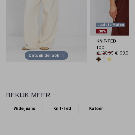
Laatste Maten
-30%
KNIT-TED
Top
€ 129,99
€ 90,99
Ontdek de look
BEKIJK MEER
Wide jeans
Knit-Ted
Katoen