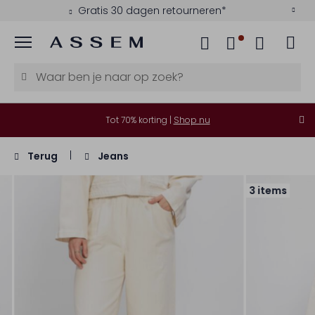
Gratis 30 dagen retourneren*
Menu
Tot 70% korting |
Shop nu
Terug
Jeans
3 items