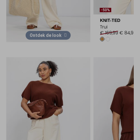
-50%
KNIT-TED
Trui
€ 169,99
€ 84,99
Ontdek de look