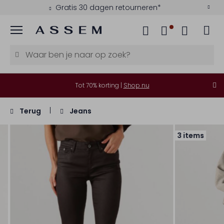
Gratis 30 dagen retourneren*
Menu
Tot 70% korting |
Shop nu
Terug
Jeans
3 items