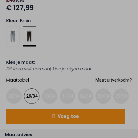
€ 159,99
€ 127,99
Kleur:
Bruin
Kies je maat:
Dit item valt normaal, kies je eigen maat
Maattabel
Maat uitverkocht?
28/34
29/34
30/34
31/34
32/34
26/34
27/34
Voeg toe
Maatadvies