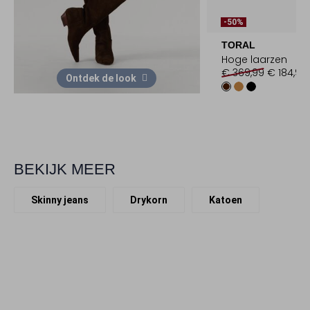
-50%
TORAL
Hoge laarzen
€ 369,99
€ 184,99
Ontdek de look
BEKIJK MEER
Skinny jeans
Drykorn
Katoen