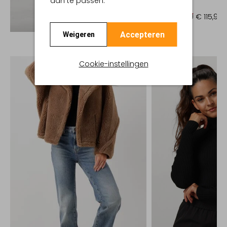
aan te passen.
Trui
€ 289,00
€ 115,99
Ontdek de look
Accepteren
Weigeren
Cookie-instellingen