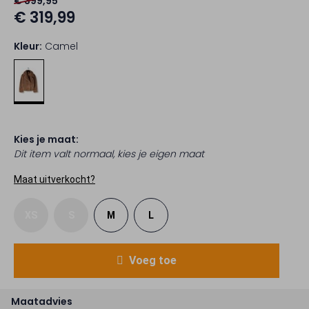
€ 399,95
€ 319,99
Kleur:
Camel
Kies je maat:
Dit item valt normaal, kies je eigen maat
Maat uitverkocht?
XS
S
M
L
Voeg toe
Maatadvies