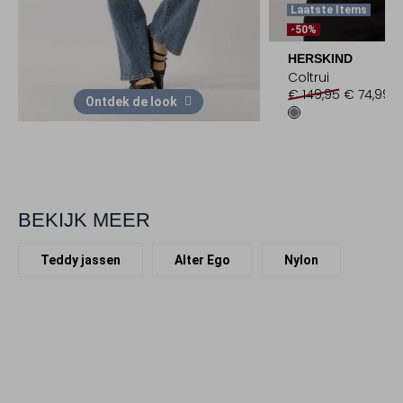
Laatste Items
-50%
HERSKIND
Coltrui
€ 149,95
€ 74,99
Ontdek de look
BEKIJK MEER
Teddy jassen
Alter Ego
Nylon