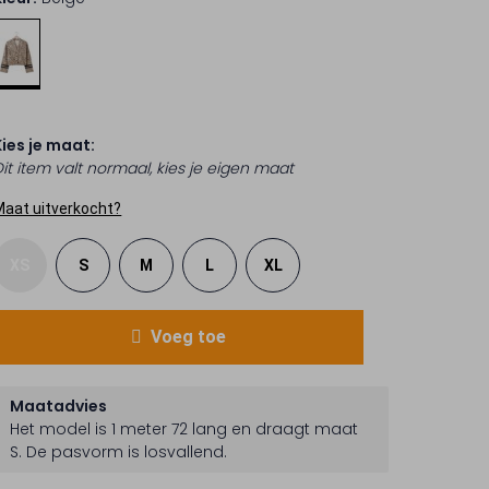
Kies je maat:
Dit item valt normaal, kies je eigen maat
Maat uitverkocht?
XS
S
M
L
XL
Voeg toe
Maatadvies
Het model is 1 meter 72 lang en draagt maat
S.
De pasvorm is
losvallend
.