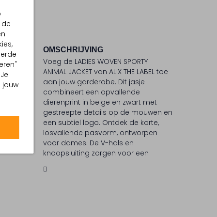
p
 de
en
ies,
OMSCHRIJVING
eerde
Voeg de LADIES WOVEN SPORTY
eren"
ANIMAL JACKET van ALIX THE LABEL toe
 Je
aan jouw garderobe. Dit jasje
 °C
m jouw
combineert een opvallende
ommel
dierenprint in beige en zwart met
gestreepte details op de mouwen en
een subtiel logo. Ontdek de korte,
losvallende pasvorm, ontworpen
voor dames. De V-hals en
knoopsluiting zorgen voor een
verzorgde uitstraling. De lange
mouwen en elastische boorden
zorgen voor comfort en een
sportieve touch. Maak je look
compleet met de markante logo-
opdruk op de rug. Draag het als