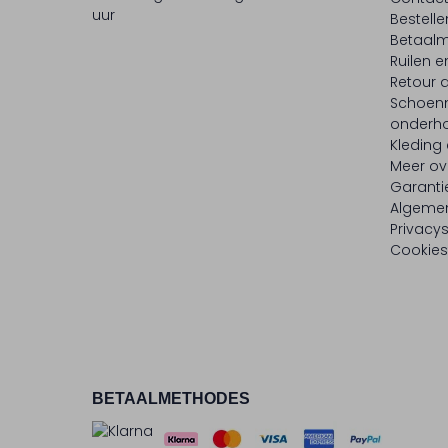
uur
Bestell
Betaalm
Ruilen e
Retour
Schoen
onderh
Kleding
Meer ov
Garanti
Algeme
Privacy
Cookies
BETAALMETHODES