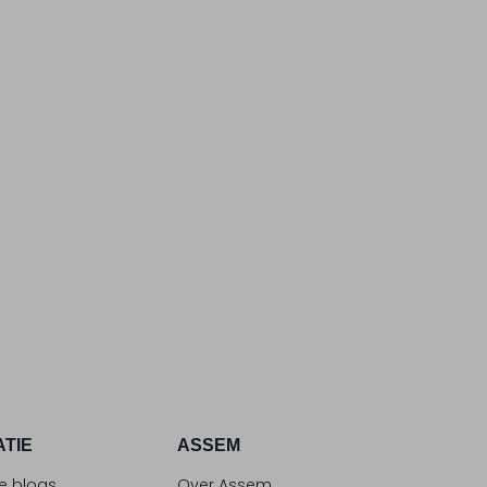
ATIE
ASSEM
le blogs
Over Assem