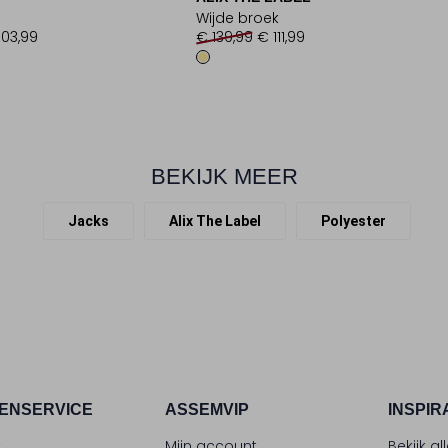
Wijde broek
103,99
€ 139,99
€ 111,99
BEKIJK MEER
Jacks
Alix The Label
Polyester
ENSERVICE
ASSEMVIP
INSPIR
t
Mijn account
Bekijk al