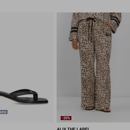
tems
-20%
ALIX THE LABEL