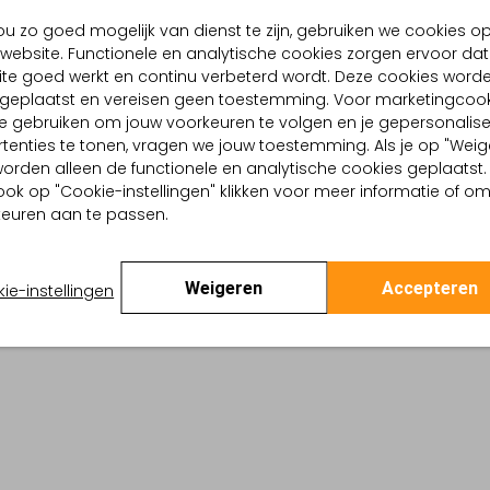
BEZORGEN & RETOURNEREN
u zo goed mogelijk van dienst te zijn, gebruiken we cookies o
website. Functionele en analytische cookies zorgen ervoor dat
te goed werkt en continu verbeterd wordt. Deze cookies word
d geplaatst en vereisen geen toestemming. Voor marketingcook
TELLING & PASVORM
WASVOORSCHRIFTEN
e gebruiken om jouw voorkeuren te volgen en je gepersonalis
ge
tenties te tonen, vragen we jouw toestemming. Als je op "Weig
Alleen handwassen
Dierenprint
, worden alleen de functionele en analytische cookies geplaatst.
Strijken op maximaal 110
nimal, Co-Ord Sets
ook op "Cookie-instellingen" klikken voor meer informatie of o
:
Polyester
euren aan te passen.
Kan niet in de droogtr
lpercentages:
100 % Katoen
Losvallend
Niet chemisch reinigen
-Hals
Weigeren
Accepteren
ie-instellingen
Niet bleken
te:
Lange Mouw
rt