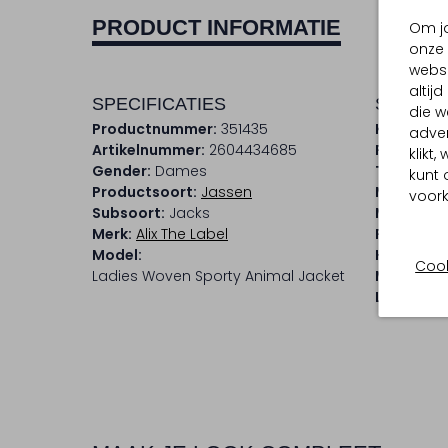
PRODUCT INFORMATIE
Om jo
onze 
websi
altij
SPECIFICATIES
SAMENS
die w
Productnummer:
351435
Kleur:
Bei
adver
Artikelnummer:
2604434685
Patroon:
klikt
Gender:
Dames
Trends:
A
kunt 
Productsoort:
Jassen
Materiaal
voork
Subsoort:
Jacks
Materiaa
Merk:
Alix The Label
Pasvorm:
Model:
Halslijn:
V
Cook
Ladies Woven Sporty Animal Jacket
Mouwleng
Lengte:
Ko