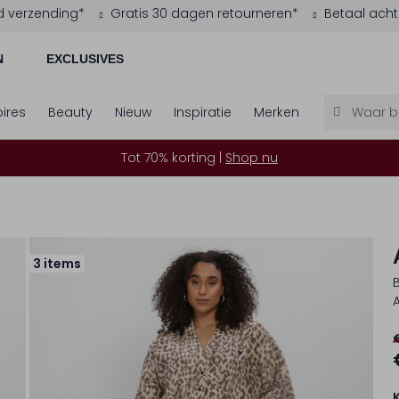
d verzending*
Gratis 30 dagen retourneren*
Betaal acht
N
EXCLUSIVES
ires
Beauty
Nieuw
Inspiratie
Merken
Tot 70% korting |
Shop nu
3 items