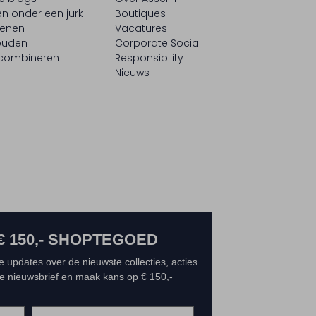
n onder een jurk
Boutiques
oenen
Vacatures
ouden
Corporate Social
 combineren
Responsibility
Nieuws
€ 150,- SHOPTEGOED
e updates over de nieuwste collecties, acties
 de nieuwsbrief en maak kans op € 150,-