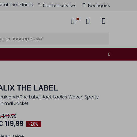
eraf met Klarna
Klantenservice
Boutiques
ALIX THE LABEL
Bruine Alix The Label Jack Ladies Woven Sporty
Animal Jacket
€ 149,99
€ 119,99
-20%
Kleur:
Beige