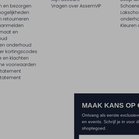
en en bezorgen
Vragen over AssemVIP
Schoene
ogelijkheden
Laksch
n retourneren
onderh
 aanmelden
Kleuren
maat en
oud
 en onderhoud
er kortingscodes
e en klachten
ne voorwaarden
statement
tatement
MAAK KANS OP 
Ontvang als eerste exclusiev
en events. Schrijf je in voor
shoptegoed.