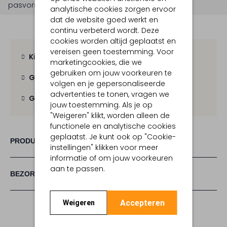
pasvorm is
wide
.
analytische cookies zorgen ervoor
dat de website goed werkt en
continu verbeterd wordt. Deze
cookies worden altijd geplaatst en
vereisen geen toestemming. Voor
Kies zelf je bezorgmoment
marketingcookies, die we
gebruiken om jouw voorkeuren te
Gratis verzending
vanaf € 100,-
volgen en je gepersonaliseerde
advertenties te tonen, vragen we
Gratis retour
binnen 30 dagen
jouw toestemming. Als je op
"Weigeren" klikt, worden alleen de
functionele en analytische cookies
geplaatst. Je kunt ook op "Cookie-
PRODUCT INFORMATIE
instellingen" klikken voor meer
informatie of om jouw voorkeuren
aan te passen.
BEZORGEN & RETOURNEREN
Accepteren
Weigeren