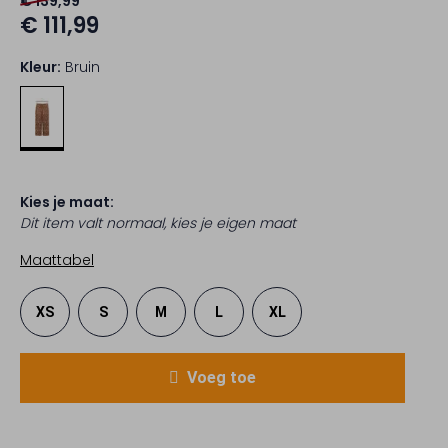
€ 139,99
€ 111,99
Kleur:
Bruin
Kies je maat:
Dit item valt normaal, kies je eigen maat
Maattabel
XS
S
M
L
XL
Voeg toe