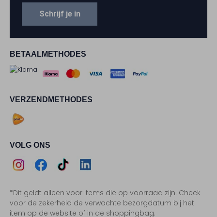
Schrijf je in
BETAALMETHODES
VERZENDMETHODES
VOLG ONS
Assem
Assem
Assem
Assem
*Dit geldt alleen voor items die op voorraad zijn. Check
Instagram
Facebook
TikTok
LinkedIn
voor de zekerheid de verwachte bezorgdatum bij het
item op de website of in de shoppingbag.