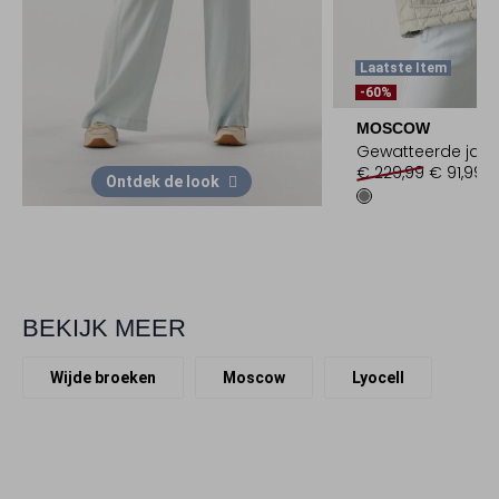
Laatste Item
-60%
MOSCOW
Gewatteerde jas
€ 229,99
€ 91,99
Ontdek de look
BEKIJK MEER
Wijde broeken
Moscow
Lyocell