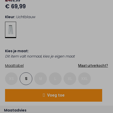
€ 139,99
€ 69,99
Kleur:
Lichtblauw
Kies je maat:
Dit item valt normaal, kies je eigen maat
Maattabel
Maat uitverkocht?
XS
S
M
L
XL
XXL
Voeg toe
Maatadvies