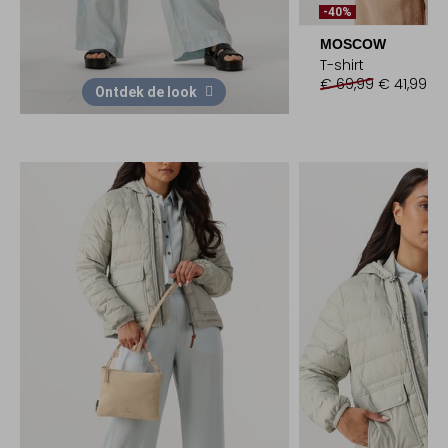
-40%
MOSCOW
T-shirt
€ 69,99
€ 41,99
Ontdek de look