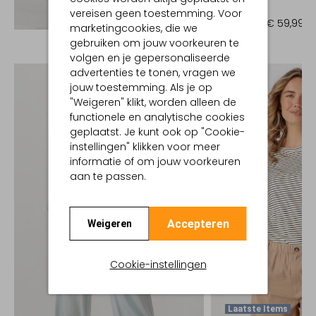
Blouse
vereisen geen toestemming. Voor
Ontdek de look
€ 119,99
€ 59,99
marketingcookies, die we
gebruiken om jouw voorkeuren te
volgen en je gepersonaliseerde
advertenties te tonen, vragen we
jouw toestemming. Als je op
"Weigeren" klikt, worden alleen de
functionele en analytische cookies
geplaatst. Je kunt ook op "Cookie-
instellingen" klikken voor meer
informatie of om jouw voorkeuren
aan te passen.
Accepteren
Weigeren
Cookie-instellingen
Laatste Items