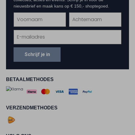
nieuwsbrief en maak kans op € 150,- shoptegoed.
Schrijf je in
BETAALMETHODES
VERZENDMETHODES