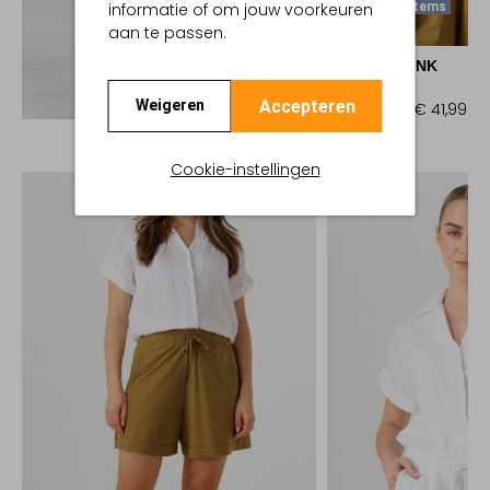
informatie of om jouw voorkeuren
Laatste Items
aan te passen.
-40%
PENN & INK
T-shirt
Ontdek de look
Accepteren
Weigeren
€ 69,99
€ 41,99
Cookie-instellingen