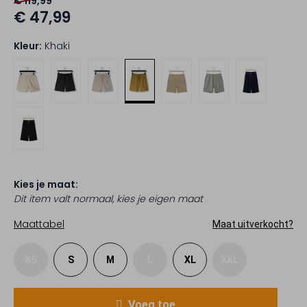
€ 119,99
€ 47,99
Kleur:
Khaki
Kies je maat:
Dit item valt normaal, kies je eigen maat
Maattabel
Maat uitverkocht?
XS
S
M
L
XL
XXL
Voeg toe