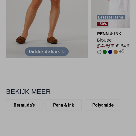
Laatste Items
-50%
PENN & INK
Blouse
€ 129,99
€ 64,99
+5
Ontdek de look
BEKIJK MEER
Bermuda's
Penn & Ink
Polyamide