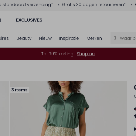
s standaard verzending*
Gratis 30 dagen retourneren*
N
EXCLUSIVES
ires
Beauty
Nieuw
Inspiratie
Merken
Tot 70% korting |
Shop nu
3 items