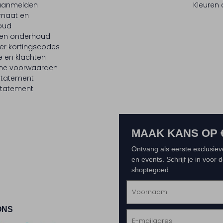
 aanmelden
Kleuren
maat en
oud
 en onderhoud
er kortingscodes
e en klachten
ne voorwaarden
statement
tatement
MAAK KANS OP 
Ontvang als eerste exclusiev
en events. Schrijf je in voor
shoptegoed.
ONS