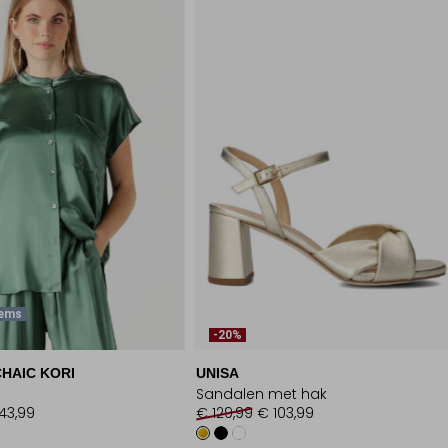
tems
-20%
HAIC KORI
UNISA
Sandalen met hak
43,99
€ 129,99
€ 103,99