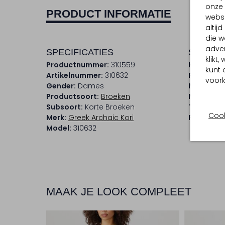
onze 
PRODUCT INFORMATIE
websi
altij
die w
adver
SPECIFICATIES
SAMENS
klikt
Productnummer:
310559
Kleur:
Gro
kunt 
Artikelnummer:
310632
Patroon:
voork
Gender:
Dames
Materiaal
Productsoort:
Broeken
Materiaa
Subsoort:
Korte Broeken
Taillehoo
Cook
Merk:
Greek Archaic Kori
Pasvorm:
Model:
310632
MAAK JE LOOK COMPLEET