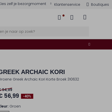
Kies zelf je bezorgmoment
Klantenservice
Boutiques
GREEK ARCHAIC KORI
Groene Greek Archaic Kori Korte Broek 310632
€ 94,99
€ 56,99
-40%
Kleur:
Groen