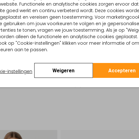
website. Functionele en analytische cookies zorgen ervoor dat
BEZORGEN & RETOURNEREN
te goed werkt en continu verbeterd wordt. Deze cookies word
d geplaatst en vereisen geen toestemming. Voor marketingcook
e gebruiken om jouw voorkeuren te volgen en je gepersonalis
tenties te tonen, vragen we jouw toestemming. Als je op "Weig
TELLING & PASVORM
WASVOORSCHRIFTEN
, worden alleen de functionele en analytische cookies geplaatst.
en
Alleen handwassen
ook op "Cookie-instellingen" klikken voor meer informatie of o
Geprint
euren aan te passen.
Strijken op maximaal 110
:
Katoen
lpercentages:
100% Katoen
Kan niet in de droogtr
gte:
Normale Taille
Weigeren
Accepteren
ie-instellingen
Straight
Gewone chemische rein
Niet bleken