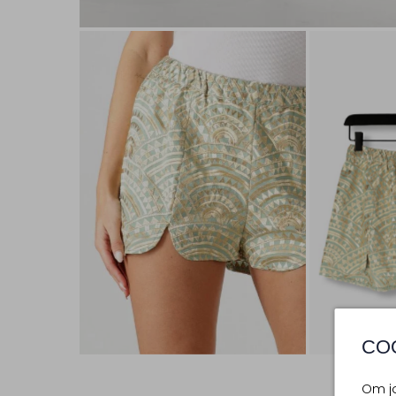
CO
Om jo