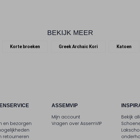
BEKIJK MEER
Korte broeken
Greek Archaic Kori
Katoen
ENSERVICE
ASSEMVIP
INSPIR
t
Mijn account
Bekijk al
en en bezorgen
Vragen over AssemVIP
Schoene
ogelijkheden
Laksch
n retourneren
onderh