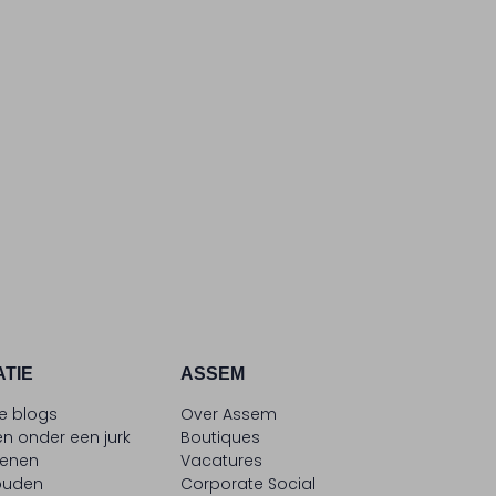
ATIE
ASSEM
le blogs
Over Assem
n onder een jurk
Boutiques
oenen
Vacatures
ouden
Corporate Social