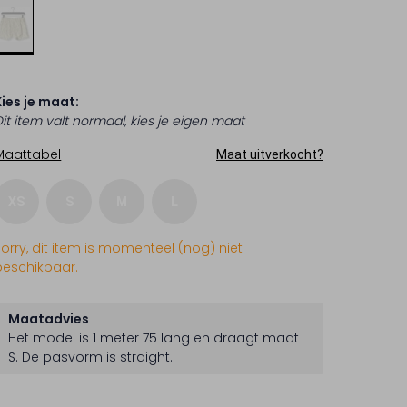
Kies je maat:
Dit item valt normaal, kies je eigen maat
Maattabel
Maat uitverkocht?
XS
S
M
L
Sorry, dit item is momenteel (nog) niet
beschikbaar.
Maatadvies
Het model is 1 meter 75 lang en draagt maat
S.
De pasvorm is
straight
.