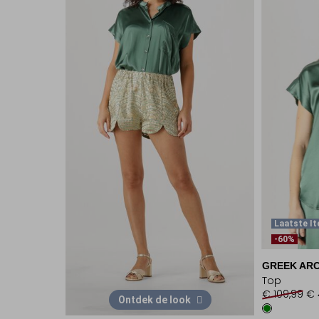
Laatste I
-60%
GREEK ARC
Top
€ 109,99
€ 
Ontdek de look