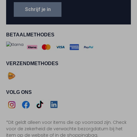
Schrijf je in
BETAALMETHODES
VERZENDMETHODES
VOLG ONS
Assem
Assem
Assem
Assem
*Dit geldt alleen voor items die op voorraad zijn. Check
Instagram
Facebook
TikTok
LinkedIn
voor de zekerheid de verwachte bezorgdatum bij het
item op de website of in de shoppingbag.