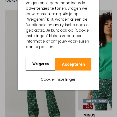
MAAK JE LOOK COMPLEET
volgen en je gepersonaliseerde
advertenties te tonen, vragen we
jouw toestemming. Als je op
"Weigeren" klikt, worden alleen de
functionele en analytische cookies
geplaatst. Je kunt ook op "Cookie-
instellingen" klikken voor meer
informatie of om jouw voorkeuren
aan te passen.
Accepteren
Weigeren
Cookie-instellingen
Laatste Items
-20%
MINUS