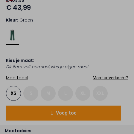
€ 109,95
€ 43,99
Kleur:
Groen
Kies je maat:
Dit item valt normaal, kies je eigen maat
Maattabel
Maat uitverkocht?
XS
S
M
L
XL
XXL
Voeg toe
Maatadvies