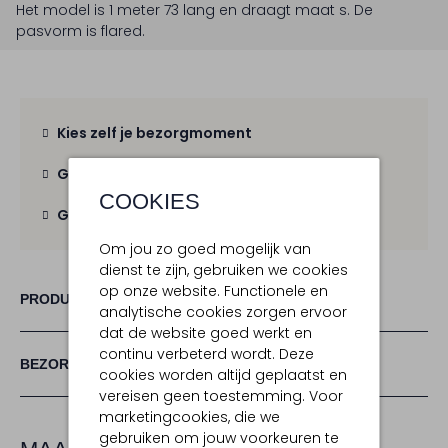
Het model is 1 meter 73 lang en draagt maat s.
De
pasvorm is
flared
.
Kies zelf je bezorgmoment
Gratis verzending
vanaf € 100,-
COOKIES
Gratis retour
binnen 30 dagen
Om jou zo goed mogelijk van
dienst te zijn, gebruiken we cookies
op onze website. Functionele en
PRODUCT INFORMATIE
analytische cookies zorgen ervoor
dat de website goed werkt en
continu verbeterd wordt. Deze
BEZORGEN & RETOURNEREN
cookies worden altijd geplaatst en
vereisen geen toestemming. Voor
marketingcookies, die we
gebruiken om jouw voorkeuren te