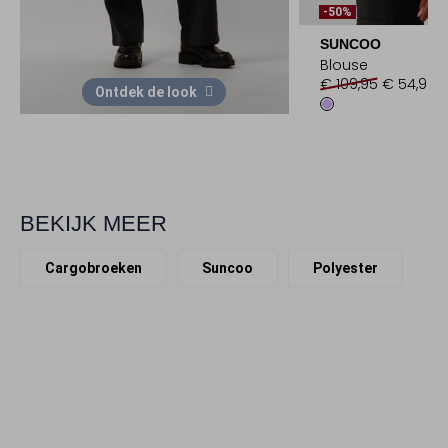
-50%
SUNCOO
Blouse
€ 109,95
€ 54,99
Ontdek de look
BEKIJK MEER
Cargobroeken
Suncoo
Polyester