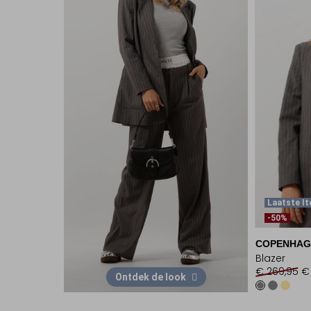
Laatste I
-50%
COPENHAG
Blazer
€ 269,95
€
Ontdek de look