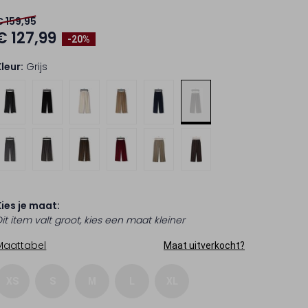
€ 159,95
€ 127,99
-20%
Kleur:
Grijs
Kies je maat:
it item valt groot, kies een maat kleiner
Maattabel
Maat uitverkocht?
XS
S
M
L
XL