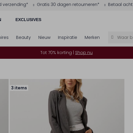
d verzending*
Gratis 30 dagen retourneren*
Betaal acht
N
EXCLUSIVES
ires
Beauty
Nieuw
Inspiratie
Merken
Tot 70% korting |
Shop nu
3 items