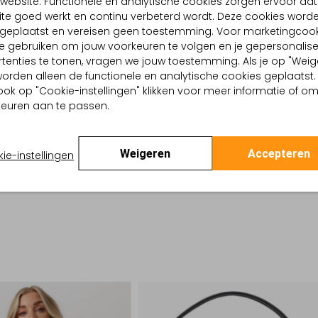
website. Functionele en analytische cookies zorgen ervoor dat
te goed werkt en continu verbeterd wordt. Deze cookies word
BEZORGEN & RETOURNEREN
d geplaatst en vereisen geen toestemming. Voor marketingcook
e gebruiken om jouw voorkeuren te volgen en je gepersonalis
tenties te tonen, vragen we jouw toestemming. Als je op "Weig
TELLING & PASVORM
, worden alleen de functionele en analytische cookies geplaatst.
ook op "Cookie-instellingen" klikken voor meer informatie of o
s
euren aan te passen.
akken
gte:
Normale Taille
Getailleerd
Wide
Weigeren
Accepteren
ie-instellingen
ang