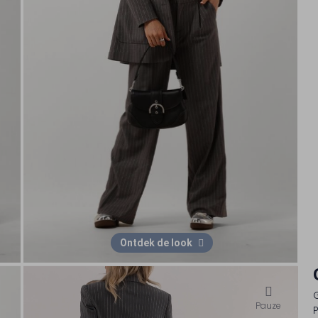
Ontdek de look
Pauze