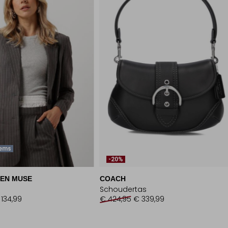
tems
-20%
EN MUSE
COACH
Schoudertas
 134,99
€ 424,95
€ 339,99