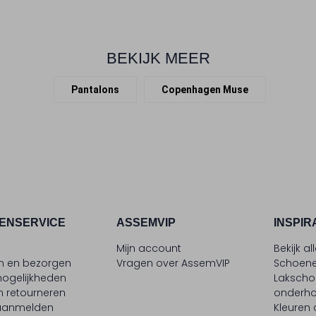
BEKIJK MEER
Pantalons
Copenhagen Muse
ENSERVICE
ASSEMVIP
INSPIR
t
Mijn account
Bekijk al
en en bezorgen
Vragen over AssemVIP
Schoene
ogelijkheden
Laksch
n retourneren
onderh
 aanmelden
Kleuren