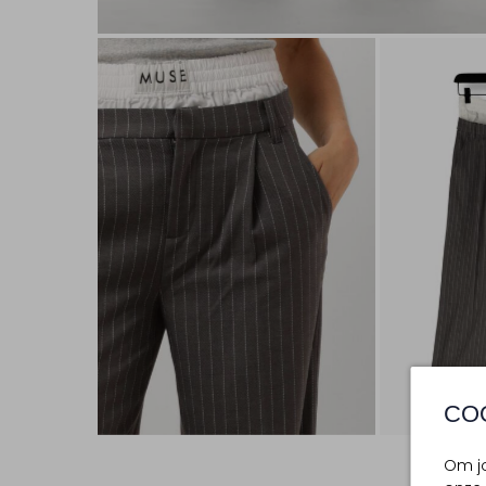
CO
Om jo