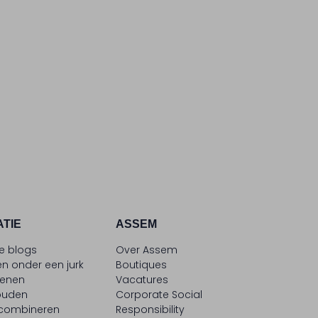
ATIE
ASSEM
le blogs
Over Assem
n onder een jurk
Boutiques
oenen
Vacatures
ouden
Corporate Social
 combineren
Responsibility